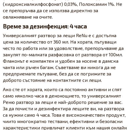
(хидроксиалкилфосфонат) 0,03%, Полоксамин 1%. Не
се препоръчва да се използва директно за
овлажняване на очите.
Време за дезинфекция: 4 часа
Универсалният разтвор за лещи ReNu е с достъпна
цена за количество от 360 мл. На хората, пътуващи
често по работа или за удоволствие, препоръчваме да
закупят по-малката разфасовка от разтвора от 100мл.
Флаконът е компактен и удобен за носене в дамска
чанта или ръчен багаж. Съветваме ви никога да не
предприемате пътуване, без да се погрижите за
доброто състояние на контактните си лещи.
Ако сте от хората, които са постоянно активни и спят
само няколко часа в денонощието, то универсалният
Реню разтвор за лещи е най-доброто решение за вас.
За да почисти и дезинфектира лещите ви, на разтвора
са нужни само 4 часа. Това е висококачествен продукт,
чиито многократно тествани, ефективни и безопасни
характеристики привличат клиенти към нашия онлайн