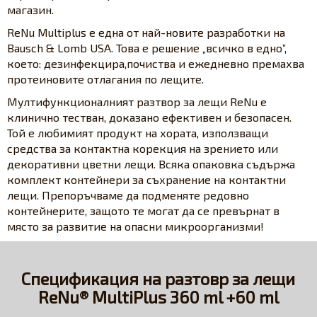
магазин.
ReNu Multiplus е една от най-новите разработки на
Bausch & Lomb USA. Това е решение „всичко в едно”,
което: дезинфекцира,почиства и ежедневно премахва
протеиновите отлагания по лещите.
Мултифункционалният разтвор за лещи ReNu е
клинично тестван, доказано ефективен и безопасен.
Той е любимият продукт на хората, използващи
средства за контактна корекция на зрението или
декоративни цветни лещи. Всяка опаковка съдържа
комплект контейнери за съхранение на контактни
лещи. Препоръчваме да подменяте редовно
контейнерите, защото те могат да се превърнат в
място за развитие на опасни микроорганизми!
Спецификация на разтовр за лещи
ReNu® MultiPlus 360 ml +60 ml