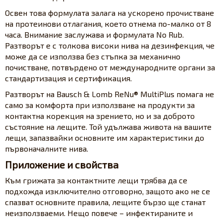
Освен това формулата залага на ускорено прочистване
на протеинови отлагания, което отнема по-малко от 8
часа. Внимание заслужава и формулата No Rub.
Разтворът е с толкова високи нива на дезинфекция, че
може да се използва без стъпка за механично
почистване, потвърдено от международните органи за
стандартизация и сертификация.
Разтворът на Bausch & Lomb ReNu® MultiPlus помага не
само за комфорта при използване на продукти за
контактна корекция на зрението, но и за доброто
състояние на лещите. Той удължава живота на вашите
лещи, запазвайки основните им характеристики до
първоначалните нива.
Приложение и свойства
Към грижата за контактните лещи трябва да се
подхожда изключително отговорно, защото ако не се
спазват основните правила, лещите бързо ще станат
неизползваеми. Нещо повече – инфектираните и