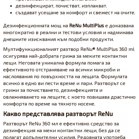
дезинфекцират, почистват, изплакват.
създават усещане за комфорт и свежест на очите.
Дезинфекционната мощ на
ReNu MultiPlus
е доказвана
многократно в реални и тестови условия и надминава
днешните изисквания към подобни продукти.
Мултифункционалният разтвор ReNu® MultiPlus 360 ml
осигурява най-добрата грижа за меките контактни
лещи. Неговата уникална формула помага за
ефективното отстраняване на всички микроби и
наслоявания по повърхността на лещата. Формулата
всичко в едно ви пести време и пари. Разтворът се
грижи за почистването, дезинфекцията и
овлажняването на лещите, с което повишава драстично
комфорта по време на тяхното носене.
Какво представлява разтворът ReNu
Разтворът ReNu 360 мл е ефективно средство за
дезинфекция на меки контактни лещи, без да се
полагат допълнителни усилия. Редовната употреба