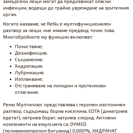
замърсени лещи могат да предизвикат опасни
инфекции, водещи до трайно увреждане на зрителния
орган.
Когато казваме, че ReNu е мултифункционален
разтвор за лещи, ние имаме предвид точно това.
Многобройните му функции включват:
Почистване;
Дезинфекция;
Съхранение;
Хидратация;
Лубрикация;
Изплакване;
Отстраняване на липидни и протеинови
отлагания.
Реню Мултиплюс представлява стерилен изотоничен
разтвор, съдържащ: борна киселина, EDTA (динатриев
едетат), натриев борат, натриев хлорид. Активни
компоненти на емулсията са: DYMED
(полиаминопропил бигуанид) 0,0001%, ХИДРАНАТ