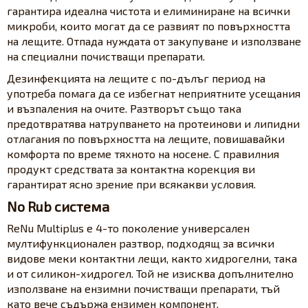
гарантира идеална чистота и елиминиране на всички
микроби, които могат да се развият по повърхността
на лещите. Отпада нуждата от закупуване и използване
на специални почистващи препарати.
Дезинфекцията на лещите с по-дълъг период на
употреба помага да се избегнат неприятните усещания
и възпаления на очите. Разтворът също така
предотвратява натрупването на протеинови и липидни
отлагания по повърхността на лещите, повишавайки
комфорта по време тяхното на носене. С правилния
продукт средствата за контактна корекция ви
гарантират ясно зрение при всякакви условия.
No Rub система
ReNu Multiplus е 4-то поколение универсален
мултифункционален разтвор, подходящ за всички
видове меки контактни лещи, както хидрогелни, така
и от силикон-хидрогел. Той не изисква допълнително
използване на ензимни почистващи препарати, тъй
като вече съдържа ензимен компонент.