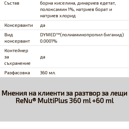
Състав
борна киселина, динариев eдeтaт,
полоксамин 1%, натриев борат и
натриев хлорид
Консерванти
да
Вид
DYMED™(полиаминопропил биганид)
консервант
0.0001%
Контейнер
за
да
съхранение
Разфасовка
360 мл.
Мнения на клиенти за разтвор за лещи
ReNu® MultiPlus 360 ml +60 ml