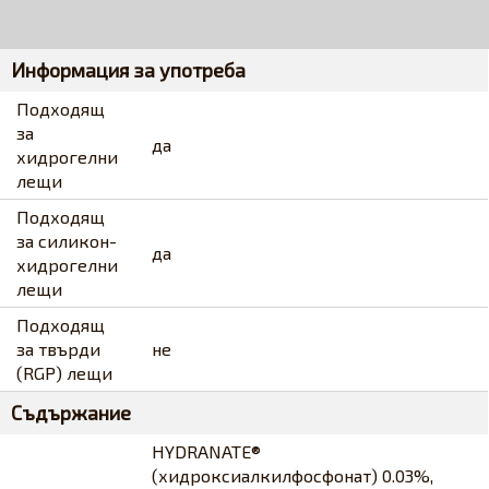
Информация за употреба
Подходящ
за
да
хидрогелни
лещи
Подходящ
за силикон-
да
хидрогелни
лещи
Подходящ
за твърди
не
(RGP) лещи
Съдържание
HYDRANATE®
(хидроксиалкилфосфонат) 0.03%,