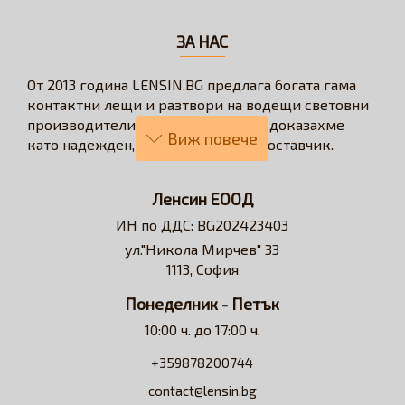
ЗА НАС
От 2013 година LENSIN.BG предлага богата гама
контактни лещи и разтвори на водещи световни
производители. През годините се доказахме
като надежден, бърз и коректен доставчик.
Нашата визия е да превърнем онлайн
пазаруването в бързо, лесно, удобно и изгодно
Ленсин ЕООД
решение за всеки потребител на контактни лещи.
ИН по ДДС: BG202423403
Достъпни сме за професионални съвети и
ул."Никола Мирчев" 33
съдействие относно избора на контактни лещи и
1113, София
разтвори.
Понеделник - Петък
10:00 ч. до 17:00 ч.
+359878200744
contact@lensin.bg