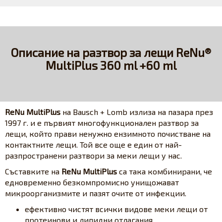
Описание на разтвор за лещи ReNu®
MultiPlus 360 ml +60 ml
ReNu MultiPlus
на Bausch + Lomb излиза на пазара през
1997 г. и е първият многофункционален разтвор за
лещи, който прави ненужно ензимното почистване на
контактните лещи. Той все още е един от най-
разпространени разтвори за меки лещи у нас.
Съставките на
ReNu MultiPlus
са така комбинирани, че
едновременно безкомпромисно унищожават
микроорганизмите и пазят очите от инфекции.
ефективно чистят всички видове меки лещи от
протеинови и липидни отлагания.