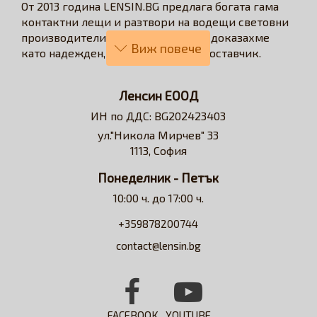
От 2013 година LENSIN.BG предлага богата гама
контактни лещи и разтвори на водещи световни
производители. През годините се доказахме
като надежден, бърз и коректен доставчик.
Нашата визия е да превърнем онлайн
пазаруването в бързо, лесно, удобно и изгодно
Ленсин ЕООД
решение за всеки потребител на контактни лещи.
ИН по ДДС: BG202423403
Достъпни сме за професионални съвети и
ул."Никола Мирчев" 33
съдействие относно избора на контактни лещи и
1113, София
разтвори.
Понеделник - Петък
10:00 ч. до 17:00 ч.
+359878200744
contact@lensin.bg
FACEBOOK
YOUTUBE