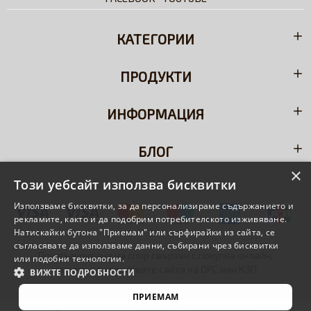
КАТЕГОРИИ
ПРОДУКТИ
ИНФОРМАЦИЯ
БЛОГ
×
Този уебсайт използва бисквитки
Използваме бисквитки, за да персонализираме съдържанието и
рекламите, както и да подобрим потребителското изживяване.
Натискайки бутона "Приемам" или сърфирайки из сайта, се
съгласявате да използваме данни, събирани чрез бисквитки
При възникване на спор свързан с покупка онлайн,
или подобни технологии.
можете да използвате сайта на
ОРС
или
КЗП
.
ВИЖТЕ ПОДРОБНОСТИ
ПРИЕМАМ