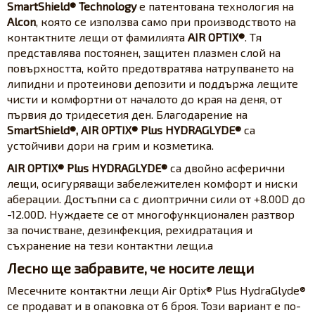
SmartShield® Technology
е патентована технология на
Alcon
, която се използва само при производството на
контактните лещи от фамилията
AIR OPTIX®
. Тя
представлява постоянен, защитен плазмен слой на
повърхността, който предотвратява натрупването на
липидни и протеинови депозити и поддържа лещите
чисти и комфортни от началото до края на деня, от
първия до тридесетия ден. Благодарение на
SmartShield®, AIR OPTIX® Plus HYDRAGLYDE®
са
устойчиви дори на грим и козметика.
AIR OPTIX® Plus HYDRAGLYDE®
са двойно асферични
лещи, осигуряващи забележителен комфорт и ниски
аберации. Достъпни са с диоптрични сили от +8.00D до
-12.00D. Нуждаете се от многофункционален разтвор
за почистване, дезинфекция, рехидратация и
съхранение на тези контактни лещи.a
Лесно ще забравите, че носите лещи
Месечните контактни лещи Air Optix® Plus HydraGlyde®
се продават и в опаковка от 6 броя. Този вариант е по-