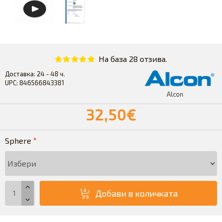
На база 28 отзива.
Доставка:
24 - 48 ч.
UPC:
846566843381
Alcon
32,50€
Sphere
Добави в количката