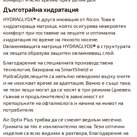
Дълготрайна хидратация
HYDRAGLYDE® е друга иновация от Alcon. Това е
хидратираща матрица, която осигурява невероятен
комфорт при поставяне на лещите и оптимална
хидратация по време на тяхното носене.
Овлажняващата матрица HYDRAGLYDE® в структурата
на лещата образува защитен овлажняващ слой.
Благодарение на специалната производствена
технология, базирана на SmartShield и
HydraGlyde,лещите са напълно невидими върху очите
и не изискват време за адаптация. Важно е също така,
че тези лещи могат да се носят в три режима (дневен,
гъвкав и продължителен) в зависимост от
препоръките на офталмолога и начина на живот на
потребителя.
Air Optix Plus трябва да се сменят веднъж месечно.
Грижата за тях е изключително лесна. Тези оптични
изделия са ясно видими в разтвора, благодарение на