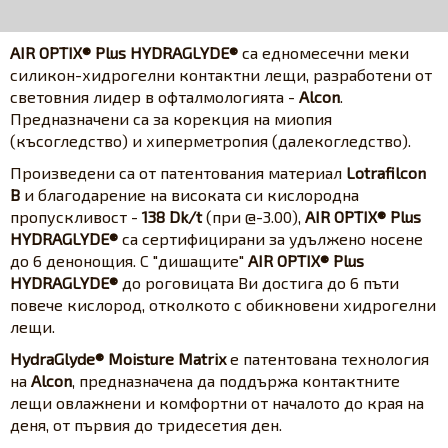
AIR OPTIX® Plus HYDRAGLYDE®
са едномесечни меки
силикон-хидрогелни контактни лещи, разработени от
световния лидер в офталмологията -
Alcon
.
Предназначени са за корекция на миопия
(късогледство) и хиперметропия (далекогледство).
Произведени са от патентования материал
Lotrafilcon
B
и благодарение на високата си кислородна
пропускливост -
138 Dk/t
(при @-3.00),
AIR OPTIX® Plus
HYDRAGLYDE®
са сертифицирани за удължено носене
до 6 денонощия. С "дишащите"
AIR OPTIX® Plus
HYDRAGLYDE®
до роговицата Ви достига до 6 пъти
повече кислород, отколкото с обикновени хидрогелни
лещи.
HydraGlyde® Moisture Matrix
е патентована технология
на
Alcon
, предназначена да поддържа контактните
лещи овлажнени и комфортни от началото до края на
деня, от първия до тридесетия ден.