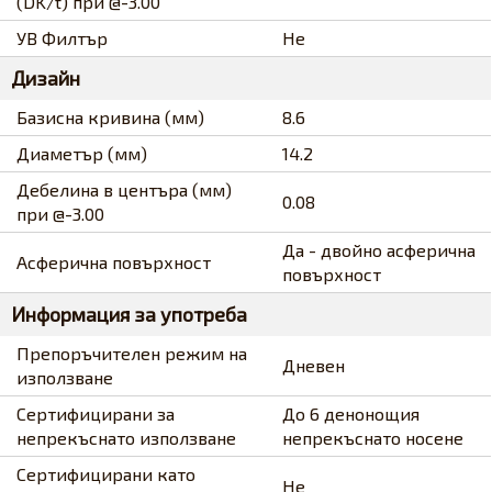
(DK/t) при @-3.00
УВ Филтър
Не
Дизайн
Базисна кривина (мм)
8.6
Диаметър (мм)
14.2
Дебелина в центъра (мм)
0.08
при @-3.00
Да - двойно асферична
Асферична повърхност
повърхност
Информация за употреба
Препоръчителен режим на
Дневен
използване
Сертифицирани за
До 6 денонощия
непрекъснато използване
непрекъснато носене
Сертифицирани като
Не