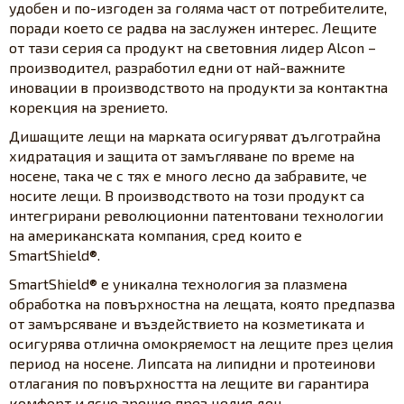
удобен и по-изгоден за голяма част от потребителите,
поради което се радва на заслужен интерес. Лещите
от тази серия са продукт на световния лидер Alcon –
производител, разработил едни от най-важните
иновации в производството на продукти за контактна
корекция на зрението.
Дишащите лещи на марката осигуряват дълготрайна
хидратация и защита от замъгляване по време на
носене, така че с тях е много лесно да забравите, че
носите лещи. В производството на този продукт са
интегрирани революционни патентовани технологии
на американската компания, сред които е
SmartShield®.
SmartShield® е уникална технология за плазмена
обработка на повърхностна на лещата, която предпазва
от замърсяване и въздействието на козметиката и
осигурява отлична омокряемост на лещите през целия
период на носене. Липсата на липидни и протеинови
отлагания по повърхността на лещите ви гарантира
комфорт и ясно зрение през целия ден.