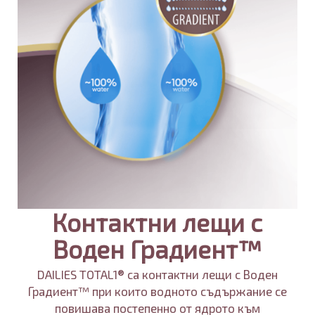
Контактни лещи с
Воден Градиент™
DAILIES TOTAL1® са контактни лещи с Воден
Градиент™ при които водното съдържание се
повишава постепенно от ядрото към