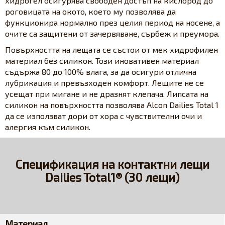
хидрогел осигурява свободен достъп на кислород до
роговицата на окото, което му позволява да
функционира нормално през целия период на носене, а
очите са защитени от зачервяване, сърбеж и преумора.
Повърхността на лещата се състои от мек хидрофилен
материал без силикон. Този иновативен материал
съдържа 80 до 100% влага, за да осигури отлична
лубрикация и превъзходен комфорт. Лещите не се
усещат при мигане и не дразнят клепача. Липсата на
силикон на повърхността позволява Alcon Dailies Total 1
да се използват дори от хора с чувствителни очи и
алергия към силикон.
Спецификация на контактни лещи
Dailies Total1® (30 лещи)
Материал