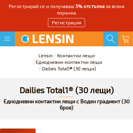
Регистрирай се и получаваш
5% отстъпка
за всяка
поръчка.
Регистрация
Lensin
Контактни лещи
Еднодневни контактни лещи
Dailies Total1® (30 лещи)
Dailies Total1® (30 лещи)
Еднодневни контактни лещи с Воден градиент (30
броя)