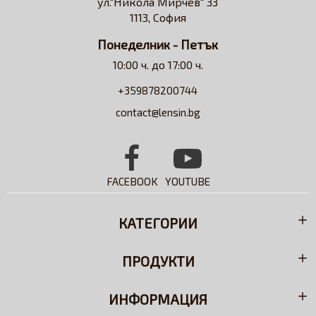
ул."Никола Мирчев" 33
съдействие относно избора на контактни лещи и
1113, София
разтвори.
Понеделник - Петък
10:00 ч. до 17:00 ч.
+359878200744
contact@lensin.bg
FACEBOOK
YOUTUBE
КАТЕГОРИИ
ПРОДУКТИ
ИНФОРМАЦИЯ