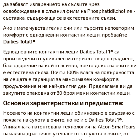
да забавят изпарението на сълзите чрез
освобождаване в слъзния филм на Phosphatidilcholine -
съставка, съдържаща се в естествените сълзи.
Ако имате чувствителни очи или търсите неповторим
комфорт с еднодневни контактни лещи, пробвайте
Dailies Total1®
Еднодневните контактни лещи Dailies Total 1® са
произведени от уникален материал с воден градиент,
благодарение на който всичко, което докосва очите ви
е естествена сълза. Почти 100% влага на повърхността
на лещата е гаранция за максимален комфорт в
продължение и на най-дългия ден. Предлагаме ви да
закупите опаковка от 30 броя меки контактни лещи.
Основни характеристики и предимства:
Носенето на контактни лещи обикновено е свързано с
появата на сухота в очите, но не и с Dailies Total 1®.
Уникалната патентована технология на Alcon SmarTears
намалява драстично усещането за сухота в очите, от