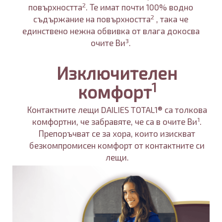
2
повърхността
. Те имат почти 100% водно
2
съдържание на повърхността
, така че
единствено нежна обвивка от влага докосва
3
очите Ви
.
Изключителен
1
комфорт
Контактните лещи DAILIES TOTAL1® са толкова
1
комфортни, че забравяте, че са в очите Ви
.
Препоръчват се за хора, които изискват
безкомпромисен комфорт от контактните си
лещи.