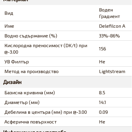
Воден
Вид
Градиент
Име
Delefilcon A
Водно съдържание (%)
33%-86%
Кислородна преносимост (DK/t) при
156
@-3.00
УВ Филтър
Не
Метод на производство
Lightstream
Дизайн
Базисна кривина (мм)
8.5
Диаметър (мм)
14.1
Дебелина в центъра (мм) при @-3.00
0.09
Асферична повърхност
Не