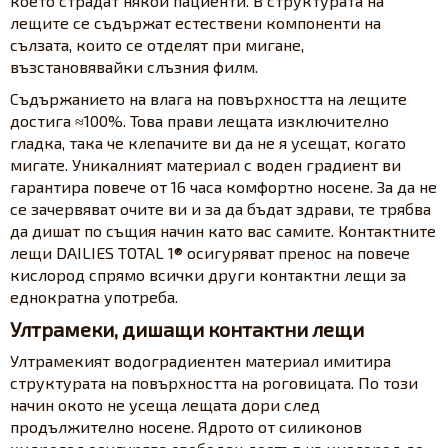
което страдат някои пациенти. В структурата на
лещите се съдържат естествени компоненти на
сълзата, които се отделят при мигане,
възстановявайки слъзния филм.
Съдържанието на влага на повърхността на лещите
достига ≈100%. Това прави лещата изключително
гладка, така че клепачите ви да не я усещат, когато
мигате. Уникалният материал с воден градиент ви
гарантира повече от 16 часа комфортно носене. За да не
се зачервяват очите ви и за да бъдат здрави, те трябва
да дишат по същия начин като вас самите. Контактните
лещи DAILIES TOTAL 1® осигуряват пренос на повече
кислород спрямо всички други контактни лещи за
еднократна употреба.
Ултрамеки, дишащи контактни лещи
Ултрамекият водоградиентен материал имитира
структурата на повърхността на роговицата. По този
начин окото не усеща лещата дори след
продължително носене. Ядрото от силиконов