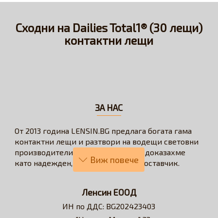
Сходни на Dailies Total1® (30 лещи)
контактни лещи
ЗА НАС
От 2013 година LENSIN.BG предлага богата гама
контактни лещи и разтвори на водещи световни
производители. През годините се доказахме
като надежден, бърз и коректен доставчик.
Нашата визия е да превърнем онлайн
пазаруването в бързо, лесно, удобно и изгодно
Ленсин ЕООД
решение за всеки потребител на контактни лещи.
ИН по ДДС: BG202423403
Достъпни сме за професионални съвети и