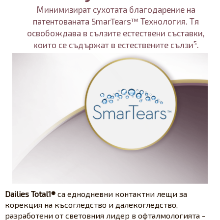
Минимизират сухотата благодарение на
патентованата SmarTears™ Технология. Тя
освобождава в сълзите естествени съставки,
5
които се съдържат в естествените сълзи
.
Dailies Total1®
са еднодневни контактни лещи за
корекция на късогледство и далекогледство,
разработени от световния лидер в офталмологията -