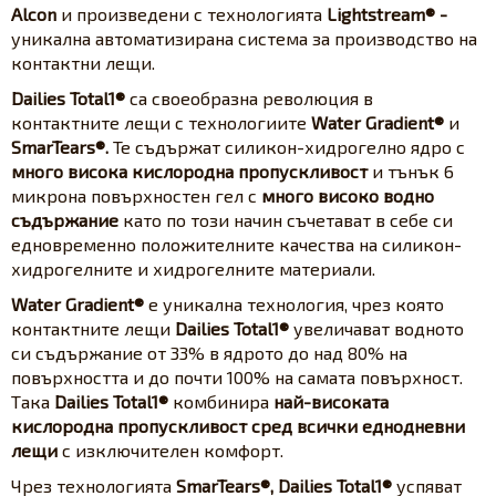
Alcon
и произведени с технологията
Lightstream® -
уникална автоматизирана система за производство на
контактни лещи.
Dailies Total1®
са своеобразна революция в
контактните лещи с технологиите
Water Gradient®
и
SmarTears®.
Те съдържат силикон-хидрогелно ядро с
много висока кислородна пропускливост
и тънък 6
микрона повърхностен гел с
много високо водно
съдържание
като по този начин съчетават в себе си
едновременно положителните качества на силикон-
хидрогелните и хидрогелните материали.
Water Gradient®
e уникална технология, чрез която
контактните лещи
Dailies Total1®
увеличават водното
си съдържание от 33% в ядрото до над 80% на
повърхността и до почти 100% на самата повърхност.
Така
Dailies Total1®
комбинира
най-високата
кислородна пропускливост сред всички еднодневни
лещи
с изключителен комфорт.
Чрез технологията
SmarTears®,
Dailies Total1®
успяват