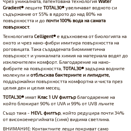
Чрез уникалната, патентована технология
Water
Gradient®
лещите
TOTAL30®
увеличават водното си
съдържание от 55% в ядрото до над 80% на
повърхността и до
почти 100% вода на самата
повърхност
.
Технологията
Celligent®
е вдъхновена от биологията на
окото и чрез нано-фибри имитира повърхността на
роговицата. Така създадената биомиметична
повърхност и уникалната химия на материала водят до
изключителен комфорт. Благодарение на нано-
фибрите на повърхността,
TOTAL30®
задържа водните
молекули и
отблъсква бактериите и липидите,
поддържайки повърхността комфортна и чиста през
целия ден и целия месец.
TOTAL30®
имат
Клас 1 UV филтър
благодарение на
който блокират 90% от UVA и 99% от UVB лъчите
Също така -
HEVL филтър
, който редуцира почти 34%
от високоенергийната (синя) видима светлина.
ВНИМАНИЕ: Контактните лещи покриват само