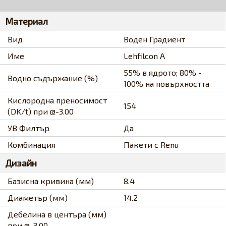
Материал
Вид
Воден Градиент
Име
Lehfilcon A
55% в ядрото; 80% -
Водно съдържание (%)
100% на повърхността
Кислородна преносимост
154
(DK/t) при @-3.00
УВ Филтър
Да
Комбинация
Пакети с Renu
Дизайн
Базисна кривина (мм)
8.4
Диаметър (мм)
14.2
Дебелина в центъра (мм)
при @-3.00