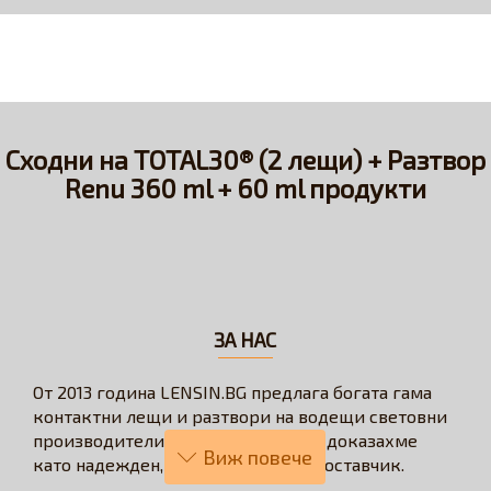
Сходни на TOTAL30® (2 лещи) + Разтвор
Renu 360 ml + 60 ml продукти
ЗА НАС
От 2013 година LENSIN.BG предлага богата гама
контактни лещи и разтвори на водещи световни
производители. През годините се доказахме
като надежден, бърз и коректен доставчик.