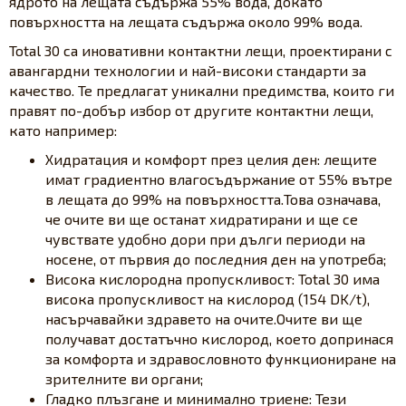
ядрото на лещата съдържа 55% вода, докато
повърхността на лещата съдържа около 99% вода.
Total 30 са иновативни контактни лещи, проектирани с
авангардни технологии и най-високи стандарти за
качество. Те предлагат уникални предимства, които ги
правят по-добър избор от другите контактни лещи,
като например:
Хидратация и комфорт през целия ден: лещите
имат градиентно влагосъдържание от 55% вътре
в лещата до 99% на повърхността.Това означава,
че очите ви ще останат хидратирани и ще се
чувствате удобно дори при дълги периоди на
носене, от първия до последния ден на употреба;
Висока кислородна пропускливост: Total 30 има
висока пропускливост на кислород (154 DK/t),
насърчавайки здравето на очите.Очите ви ще
получават достатъчно кислород, което допринася
за комфорта и здравословното функциониране на
зрителните ви органи;
Гладко плъзгане и минимално триене: Тези