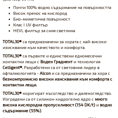
Почти 100% водно съдържание на повърхността
Висок пренос на кислород
Био-миметична повърхност
Клас I UV филтър
HEVL филтър за синя светлина
TOTAL30®
са предназначени за хората с най-високи
изисквания към качеството и комфорта.
TOTAL30®
са първите и единствени едномесечни
контактни лещи с
Воден Градиент
и технология
Celligent®.
Разработени са от световния лидер в
офталмологията -
Alcon
и са предназначени за хора с
безкомпромисно високи изисквания към комфорта с
контактни лещи.
TOTAL30®
коригират късогледство и далекогледство.
Изградени са от силикон-хидрогелно ядро с
много
висока кислородна пропускливост (154 DK/t)
и
водно
съдържание (55%)
.