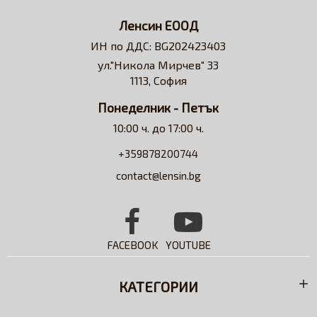
Нашата визия е да превърнем онлайн
пазаруването в бързо, лесно, удобно и изгодно
Ленсин ЕООД
решение за всеки потребител на контактни лещи.
ИН по ДДС: BG202423403
Достъпни сме за професионални съвети и
ул."Никола Мирчев" 33
съдействие относно избора на контактни лещи и
1113, София
разтвори.
Понеделник - Петък
10:00 ч. до 17:00 ч.
+359878200744
contact@lensin.bg
FACEBOOK
YOUTUBE
КАТЕГОРИИ