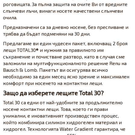
роговицата. За пълна защита на очите Ви от вредните
слънчеви лъчи, винаги носете качествени слънчеви
очила.
Предназначени са за дневно носене, без преспиване и
трябва да бъдат подменяни на 30 дни.
Предлагаме ви един чудесен пакет, включващ 2 броя
лещи TOTAL30® и нужния за правилното им
съхранение и почистване разтвор, като в случая сме
заложили на мултифункционалното решение Renu на
Bausch & Lomb. Пакетът ви осигурява всичко
необходимо за един месец ясно зрение и максимален
комфорт при носенето на контактни лещи.
Защо да изберете лещите Total 30?
Total 30 са едни от най-удобните за продължително
носене контактни лещи. Това, което ги прави
уникални, е иновативният производствен процес,
който комбинира силикон хидрогелен материал и
хидрогел. Технологията Water Gradient гарантира, че