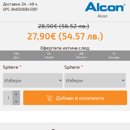
Доставка:
24 - 48 ч.
UPC:
846566843381
Alcon
28,90€ (56.52 лв.)
27,90€ (54.57 лв.)
Офертата изтича след:
174
14
28
11
Дни
Часове
Минути
Секунди
Sphere
Sphere
Добави в количката