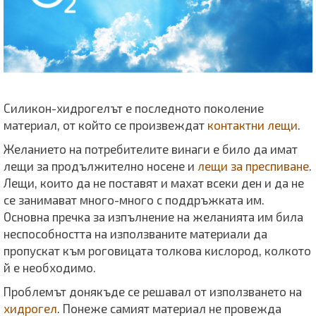
Силикон-хидрогелът е последното поколение
материал, от който се произвеждат
контактни лещи
.
Желанието на потребителите винаги е било да имат
лещи за продължително носене и
лещи за преспиване
.
Лещи, които да не поставят и махат всеки ден и да не
се занимават много-много с поддръжката им.
Основна пречка за изпълнение на желанията им била
неспособността на използваните материали да
пропускат към роговицата толкова кислород, колкото
й е необходимо.
Проблемът донякъде се решавал от използването на
хидрогел
. Понеже самият материал не провежда