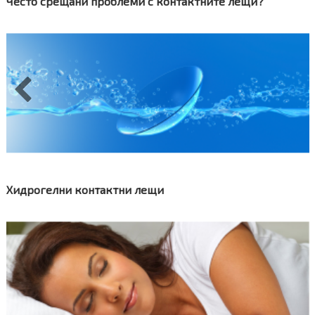
и познавате?
Често срещани проблеми с к
 част II
Хидрогелни контактни лещи