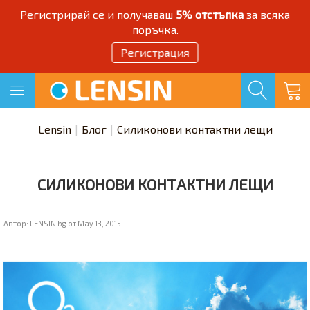
Регистрирай се и получаваш
5% отстъпка
за всяка
поръчка.
Регистрация
Lensin
Блог
Силиконови контактни лещи
СИЛИКОНОВИ КОНТАКТНИ ЛЕЩИ
Автор:
LENSIN bg
от
May 13, 2015
.