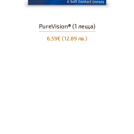
qua (1 леща)
PureVision® (1 ле
)
6,59€ (12.89 лв.)