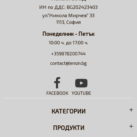
решение за всеки потребител на контактни лещи.
ИН по ДДС: BG202423403
Достъпни сме за професионални съвети и
ул."Никола Мирчев" 33
съдействие относно избора на контактни лещи и
 (1 леща)
Biofinity® (1 лещ
1113, София
разтвори.
Понеделник - Петък
6,50€ (12.71 лв.)
10:00 ч. до 17:00 ч.
+359878200744
contact@lensin.bg
FACEBOOK
YOUTUBE
КАТЕГОРИИ
ПРОДУКТИ