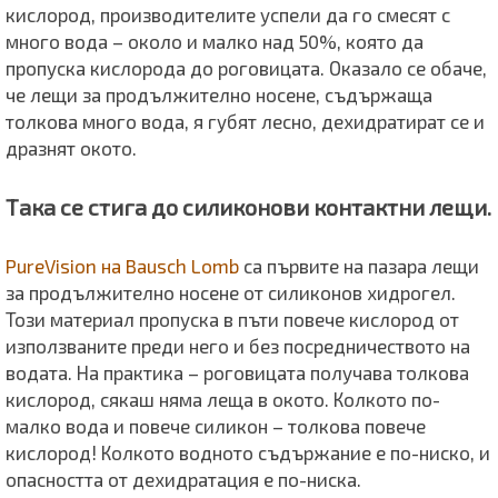
кислород, производителите успели да го смесят с
много вода – около и малко над 50%, която да
пропуска кислорода до роговицата. Оказало се обаче,
че лещи за продължително носене, съдържаща
толкова много вода, я губят лесно, дехидратират се и
дразнят окото.
Така се стига до силиконови контактни лещи.
PureVision на Bausch Lomb
са първите на пазара лещи
за продължително носене от силиконов хидрогел.
Този материал пропуска в пъти повече кислород от
използваните преди него и без посредничеството на
водата. На практика – роговицата получава толкова
кислород, сякаш няма леща в окото. Колкото по-
малко вода и повече силикон – толкова повече
кислород! Колкото водното съдържание е по-ниско, и
опасността от дехидратация е по-ниска.