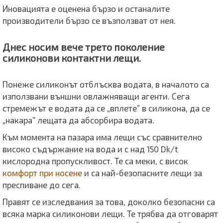
Иновацията е оценена бързо и останалите
производители бързо се възползват от нея.
Днес носим вече трето поколение
силиконови контактни лещи.
Понеже силиконът отблъсква водата, в началото са
използвани външни овлажняващи агенти. Сега
стремежът е водата да се „вплете” в силикона, да се
„накара” лещата да абсорбира водата.
Към момента на пазара има лещи със сравнително
високо съдържание на вода и с над 150 Dk/t
кислородна пропускливост. Те са меки, с висок
комфорт при носене
и са най-безопасните лещи за
преспиване до сега.
Правят се изследвания за това, доколко безопасни са
всяка марка силиконови лещи. Те трябва да отговарят