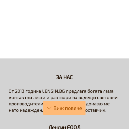
ЗА НАС
От 2013 година LENSIN.BG предлага богата гама
контактни лещи и разтвори на водещи световни
производители. През годините се доказахме
като надежден, бърз и коректен доставчик.
Нашата визия е да превърнем онлайн
пазаруването в бързо, лесно, удобно и изгодно
Ленсин ЕООД