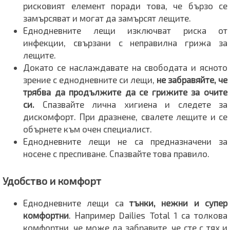
рисковият елемент поради това, че бързо се
замърсяват и могат да замърсят лещите.
Еднодневните лещи изключват риска от
инфекции, свързани с неправилна грижа за
лещите.
Докато се наслаждавате на свободата и ясното
зрение с еднодневните си лещи,
не забравяйте, че
трябва да продължите да се грижите за очите
си.
Спазвайте лична хигиена и следете за
дискомфорт. При дразнене, свалете лещите и се
обърнете към очен специалист.
Еднодневните лещи не са предназначени за
носене с преспиване. Спазвайте това правило.
Удобство и комфорт
Еднодневните лещи са
тънки, нежни и супер
комфортни
. Например Dailies Total 1 са толкова
комфортни, че може да забравите, че сте с тях и