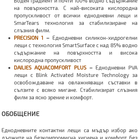
Воден Градиент и почти 100% водно съдържание
на повърхността. С най-високата кислородна
пропускливост от всички еднодневни лещи и
SmarTears технология за стабилизиране на
слъзния филм.
PRECISION 1
–
Еднодневни силикон-хидрогелни
лещи с технология SmartSurface с над 85% водно
съдържание на повърхността и висока
кислородна пропускливост
DAILIES AQUACOMFORT PLUS
–
Еднодневни PVA
лещи с Blink Activated Moisture Technology за
освобождаване на овлажняващи съставки в
сълзите с всяко мигане. Стабилизират слъзния
филм за ясно зрение и комфорт.
ОБОБЩЕНИЕ
Еднодневните контактни лещи са мъдър избор ако
държите на безкомпромисна хигиена и комфорт без