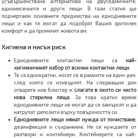
усъвършенствана алтернатива на двуседмичните,
едномесечните и други лещи. В тази статия ще
подчертаем основните предимства на еднодневните
лещи и как те могат да подобрят Вашия зрителен
комфорт и да променят живота ви:
Хигиена и нисък риск
Еднодневните контактни лещи са
най-
хигиеничният избор от всички контактни лещи
.
Те са еднократни, носят се в рамките на един ден,
след което се изхвърлят. На следващия ден
отваряте нов блистер и
слагате в окото си чисто
нова стерилна леща
. За това кратко време
еднодневните лещи не могат да се замърсят и да
натрупат депозити върху повърхността си.
Еднодневните лещи нямат нужда от почистване
,
дезинфекция и съхранение. Не се нуждаете от
разтвори и контейнери. Контейнерите са най-