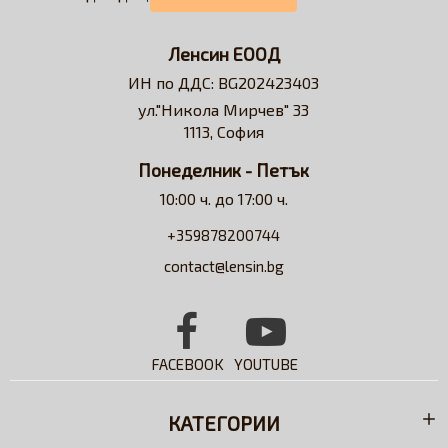
Нашата визия е да превърнем онлайн
пазаруването в бързо, лесно, удобно и изгодно
Ленсин ЕООД
решение за всеки потребител на контактни лещи.
ИН по ДДС: BG202423403
Достъпни сме за професионални съвети и
ул."Никола Мирчев" 33
съдействие относно избора на контактни лещи и
1113, София
разтвори.
Понеделник - Петък
10:00 ч. до 17:00 ч.
+359878200744
contact@lensin.bg
FACEBOOK
YOUTUBE
КАТЕГОРИИ