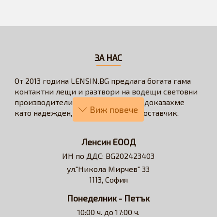
ЗА НАС
От 2013 година LENSIN.BG предлага богата гама
контактни лещи и разтвори на водещи световни
производители. През годините се доказахме
като надежден, бърз и коректен доставчик.
Нашата визия е да превърнем онлайн
пазаруването в бързо, лесно, удобно и изгодно
Ленсин ЕООД
решение за всеки потребител на контактни лещи.
ИН по ДДС: BG202423403
Достъпни сме за професионални съвети и
ул."Никола Мирчев" 33
съдействие относно избора на контактни лещи и
1113, София
разтвори.
Понеделник - Петък
10:00 ч. до 17:00 ч.