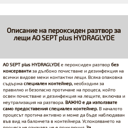
Описание на пероксиден разтвор за
лещи AO SEPT plus HYDRAGLYDE
AO SEPT plus HYDRAGLYDE
е пероксиден разтвор
без
консерванти
за дълбоко почистване и дезинфекция на
всички видове меки контактни лещи. Всяка опаковка
съдържа
специален контейнер,
необходим за
правилно и безопасно протичане на процеса, който
освен почистване и дезинфекция на лещите, включва и
неутрализация на разтвора.
ВАЖНО е да използвате
само предоставения специален контейнер.
В началото
процесът протича активно и може да бъде наблюдаван
във вид на балончета в контейнера. Успокояването на
процеса не означава, че е приключил.
За