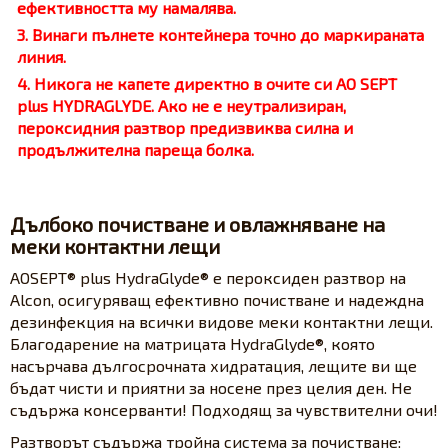
ефективността му намалява.
3. Винаги пълнете контейнера точно до маркираната
линия.
4. Никога не капете директно в очите си
AO SEPT
plus HYDRAGLYDE.
Ако не е неутрализиран,
пероксидния разтвор предизвиква силна и
продължителна пареща болка.
Дълбоко почистване и овлажняване на
меки контактни лещи
AOSEPT® plus HydraGlyde® е пероксиден разтвор на
Alcon, осигуряващ ефективно почистване и надеждна
дезинфекция на всички видове меки контактни лещи.
Благодарение на матрицата HydraGlyde®, която
насърчава дългосрочната хидратация, лещите ви ще
бъдат чисти и приятни за носене през целия ден. Не
съдържа консерванти! Подходящ за чувствителни очи!
Разтворът съдържа тройна система за почистване: