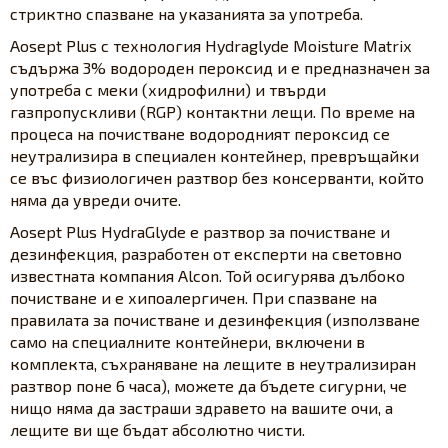
стриктно спазване на указанията за употреба.
Aosept Plus с технология Hydraglyde Moisture Matrix
съдържа 3% водороден пероксид и е предназначен за
употреба с меки (хидрофилни) и твърди
газпропускливи (RGP) контактни лещи. По време на
процеса на почистване водородният пероксид се
неутрализира в специален контейнер, превръщайки
се въс физиологичен разтвор без консерванти, който
няма да увреди очите.
Aosept Plus HydraGlyde е разтвор за почистване и
дезинфекция, разработен от експерти на световно
известната компания Alcon. Той осигурява дълбоко
почистване и е хипоалергичен. При спазване на
правилата за почистване и дезинфекция (използване
само на специалните контейнери, включени в
комплекта, съхраняване на лещите в неутрализиран
разтвор поне 6 часа), можете да бъдете сигурни, че
нищо няма да застраши здравето на вашите очи, а
лещите ви ще бъдат абсолютно чисти.