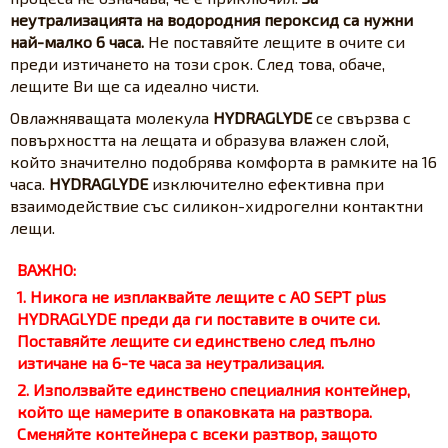
неутрализацията на водородния пероксид са нужни
най-малко 6 часа.
Не поставяйте лещите в очите си
преди изтичането на този срок. След това, обаче,
лещите Ви ще са идеално чисти.
Овлажняващата молекула
HYDRAGLYDE
се свързва с
повърхността на лещата и образува влажен слой,
който значително подобрява комфорта в рамките на 16
часа.
HYDRAGLYDE
изключително ефективна при
взаимодействие със силикон-хидрогелни контактни
лещи.
ВАЖНО:
1. Никога не изплаквайте лещите с
AO SEPT plus
HYDRAGLYDE
преди да ги поставите в очите си.
Поставяйте лещите си единствено след пълно
изтичане на 6-те часа за неутрализация.
2. Използвайте единствено специалния контейнер,
който ще намерите в опаковката на разтвора.
Сменяйте контейнера с всеки разтвор, защото