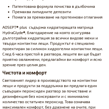
Патентована формула почиства в дълбочина
Премахва липидните депозити
Помага за премахване на протеинови отлагания
AOSEPT® plus съдържа хидратиращата матрица
HydraGlyde®, благодарение на която осигурява
дълготрайна хидратация за всички видове меки и
твърди контактни лещи. Продуктът е специално
проектиран за силикон хидрогелни контактни лещи.
След 6 часа престой в разтвора, лещите ви ще бъдат
приятно овлажнени, предлагайки ви комфорт и ясно
зрение през целия ден.
Чистота и комфорт
Световният лидер в производството на контактни
лещи и продукти за поддръжка ви предлага един
съвършен пероксиден разтвор за почистване и
дезинфекция без консерванти и с минимално
количество остатъчен пероксид. Това означава
максимален комфорт, без дразнене на очите, при