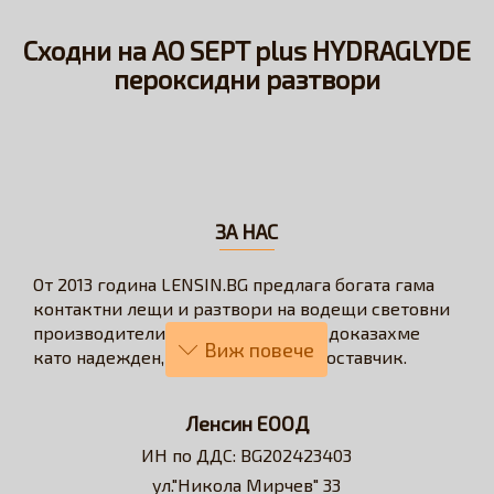
Сходни на AO SEPT plus HYDRAGLYDE
пероксидни разтвори
ЗА НАС
От 2013 година LENSIN.BG предлага богата гама
контактни лещи и разтвори на водещи световни
производители. През годините се доказахме
като надежден, бърз и коректен доставчик.
Нашата визия е да превърнем онлайн
пазаруването в бързо, лесно, удобно и изгодно
Ленсин ЕООД
решение за всеки потребител на контактни лещи.
ИН по ДДС: BG202423403
Достъпни сме за професионални съвети и
ул."Никола Мирчев" 33
съдействие относно избора на контактни лещи и