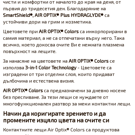
чисти и комфортни от началото до края на деня, от
първия до тридесетия ден. Благодаряние на
SmartShield®, AIR OPTIX® Plus HYDRAGLYDE®
са
устойчиви дори на грим и козметика.
Цветовете при
AIR OPTIX® Colors
са инкорпорирани в
самия материал, а не са отпечатани върху него. Така
всичко, което докосва очите Ви е нежната плазмена
повърхност на лещите.
За нанасяне на цветовете на
AIR OPTIX® Colors
се
използва
3-in-1 Color Technology
- Цветовете са
изградени от три отделни слоя, които придават
дълбочина и естествена визия.
AIR OPTIX® Colors
са предназначени за дневно носене
без преспиване. За тези лещи се нуждаете от
многофункционален разтвор за меки контактни лещи.
Начин да коригирате зрението и да
промените изцяло цвета на очите си
Контактните лещи Air Optix® Colors са продуктова