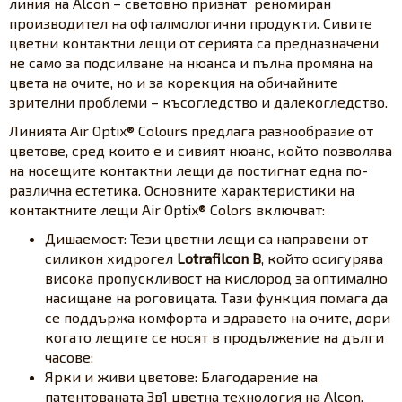
линия на Alcon – световно признат реномиран
производител на офталмологични продукти. Сивите
цветни контактни лещи от серията са предназначени
не само за подсилване на нюанса и пълна промяна на
цвета на очите, но и за корекция на обичайните
зрителни проблеми – късогледство и далекогледство.
Линията Air Optix® Colours предлага разнообразие от
цветове, сред които е и сивият нюанс, който позволява
на носещите контактни лещи да постигнат една по-
различна естетика. Основните характеристики на
контактните лещи Air Optix® Colors включват:
Дишаемост: Тези цветни лещи са направени от
силикон хидрогел
Lotrafilcon B
, който осигурява
висока пропускливост на кислород за оптимално
насищане на роговицата. Тази функция помага да
се поддържа комфорта и здравето на очите, дори
когато лещите се носят в продължение на дълги
часове;
Ярки и живи цветове: Благодарение на
патентованата 3в1 цветна технология на Alcon,