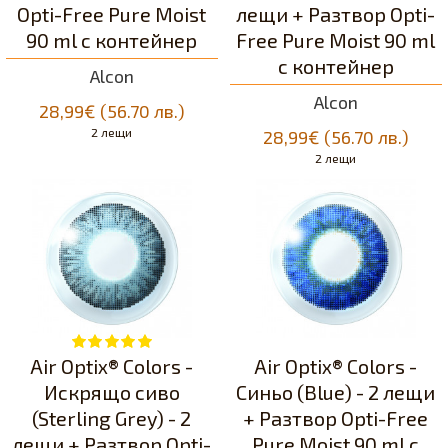
Opti-Free Pure Moist
лещи + Разтвор Opti-
90 ml с контейнер
Free Pure Moist 90 ml
с контейнер
Alcon
Alcon
28,99€ (56.70 лв.)
2 лещи
28,99€ (56.70 лв.)
2 лещи
Air Optix® Colors -
Air Optix® Colors -
Искрящо сивo
Синьо (Blue) - 2 лещи
(Sterling Grey) - 2
+ Разтвор Opti-Free
лещи + Разтвор Opti-
Pure Moist 90 ml с