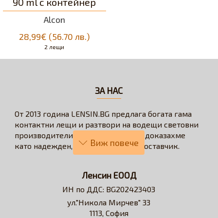
90 ml с контейнер
Alcon
28,99€ (56.70 лв.)
2 лещи
ЗА НАС
От 2013 година LENSIN.BG предлага богата гама
контактни лещи и разтвори на водещи световни
производители. През годините се доказахме
като надежден, бърз и коректен доставчик.
Нашата визия е да превърнем онлайн
пазаруването в бързо, лесно, удобно и изгодно
Ленсин ЕООД
решение за всеки потребител на контактни лещи.
ИН по ДДС: BG202423403
Достъпни сме за професионални съвети и
ул."Никола Мирчев" 33
съдействие относно избора на контактни лещи и
1113, София
разтвори.