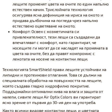
лещите променят цвета на очите по един напълно
естествен начин. Трислойната технология
осигурява ясна дефиниция на ириса на окото и
придава дълбочина на погледа чрез напълно
естествено оцветяване на окото;
Комфорт: Освен с козметичната си
привлекателност, тези лещи са създадени да
впечатляват с комфорт, като гарантират, че
носещите ги могат да се насладят на промяната в
цвета на очите, без да правят компромис с
лекотата на носене на контактни лещи.
Технологията SmartShield прави лещите устойчиви на
липидни и протеинови отлагания. Това се дължи на
специалната обработка на повърхността на лещите,
която създава гладко хидрофилно покритие.
Поддържайки оптимални нива на влага и защита от
налепи, сивите лещи Air Optix Colors ви гарантират
ясно зрение от първия до 30-ия ден на употреба.
Както всички видове контактни лещи, и цветната