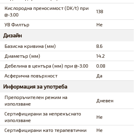
Кислородна преносимост (DK/t) при
138
@-3.00
УВ Филтър
Не
Дизайн
Базисна кривина (мм)
8.6
Диаметър (мм)
14.2
Дебелина в центъра (мм) при @-3.00
0.08
Асферична повърхност
Да
Информация за употреба
Препоръчителен режим на
Дневен
използване
Сертифицирани за непрекъснато
Не
използване
Сертифицирани като терапевтични
Не