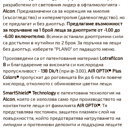
разработени от световния лидер в офталмологията -
Alcon
. Предназначени са за корекция на миопия
(късогледство) и хиперметропия (далекогледство), но
се предлагат и без диоптър.
Предлагаме възможност
за поръчване на 1 брой леща за диоптрите от -1.00 до
-6.00 включително
. Всички останали диоптрични сили
са достъпни в кутийки по 2 броя. За поръчка на лещи
без диоптър, изберете "PLANO" от падащото меню.
Произведени са от патентования материал
Lotrafilcon
B
и благодарение на високата си кислородна
пропускливост -
138 Dk/t
(при @-3.00),
AIR OPTIX® Plus
Colors®
пропускат до роговицата Ви до 6 пъти повече
кислород, отколкото с обикновени цветни лещи.
SmartShield® Technology
е патентована технология на
Alcon
, която се използва само при производството на
контактните лещи от фамилията
AIR OPTIX®
. Тя
представлява постоянен, защитен плазмен слой на
повърхността, който предотвратява натрупването на
липидни и протеинови депозити и поддържа лещите