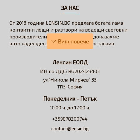
ЗА НАС
От 2013 година LENSIN.BG предлага богата гама
контактни лещи и разтвори на водещи световни
производители. През годините се доказахме
като надежден, бърз и коректен доставчик.
Нашата визия е да превърнем онлайн
пазаруването в бързо, лесно, удобно и изгодно
Ленсин ЕООД
решение за всеки потребител на контактни лещи.
ИН по ДДС: BG202423403
Достъпни сме за професионални съвети и
ул."Никола Мирчев" 33
съдействие относно избора на контактни лещи и
1113, София
разтвори.
Понеделник - Петък
10:00 ч. до 17:00 ч.
+359878200744
contact@lensin.bg