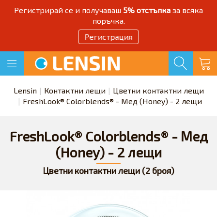
Регистрирай се и получаваш
5% отстъпка
за всяка
поръчка.
Регистрация
Lensin
Контактни лещи
Цветни контактни лещи
FreshLook® Colorblends® - Мед (Honey) - 2 лещи
FreshLook® Colorblends® - Мед
(Honey) - 2 лещи
Цветни контактни лещи (2 броя)