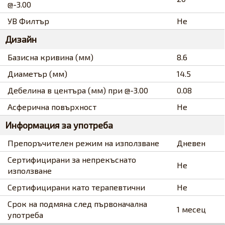
@-3.00
УВ Филтър
Не
Дизайн
Базисна кривина (мм)
8.6
Диаметър (мм)
14.5
Дебелина в центъра (мм) при @-3.00
0.08
Асферична повърхност
Не
Информация за употреба
Препоръчителен режим на използване
Дневен
Сертифицирани за непрекъснато
Не
използване
Сертифицирани като терапевтични
Не
Срок на подмяна след първоначална
1 месец
употреба