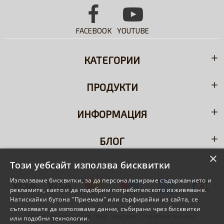
FACEBOOK
YOUTUBE
КАТЕГОРИИ
ПРОДУКТИ
ИНФОРМАЦИЯ
БЛОГ
×
Този уебсайт използва бисквитки
Използваме бисквитки, за да персонализираме съдържанието и
рекламите, както и да подобрим потребителското изживяване.
Натискайки бутона "Приемам" или сърфирайки из сайта, се
съгласявате да използваме данни, събирани чрез бисквитки
При възникване на спор свързан с покупка онлайн,
или подобни технологии.