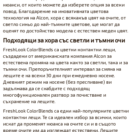
нюанси, от които можете да изберете опция за всеки
повод. Благодарение на иновативната цветова
технология на Alcon, хора с всякакъв цвят на очите, от
светло синьо до най-тъмните цветове, ще могат да
оценят по достойнство модела с естествен меден цвят.
Подходящи за хора със светли и тъмни очи
FreshLook ColorBlends са цветни контактни лещи,
създадени от американската компания Alcon за
естествена промяна на цвета както за светли, така и за
тъмни очи. Препоръчителният интервал за смяна на
лещите е на всеки 30 дни при ежедневно носене.
Дневният режим на носене (без преспиване) ви
задължава да се снабдите с подходящ
многофункционален разтвор за почистване и
съхранение на лещите.
FreshLook ColorBlends са едни най-популярните цветни
контактни лещи. Те са идеален избор за всички, които
искат да променят нюанса на очите си и в същото
време очите им да изглеждат естествени. Лещите