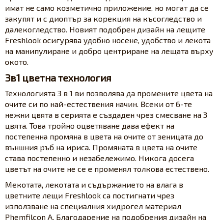
имат не само козметично приложение, но могат да се
закупят и с диоптър за корекция на късогледство и
далекогледство. Новият подобрен дизайн на лещите
Freshlook осигурява удобно носене, удобство и лекота
на манипулиране и добро центриране на лещата върху
окото.
3в1 цветна технология
Технологията 3 в 1 ви позволява да промените цвета на
очите си по най-естествения начин. Всеки от 6-те
нежни цвята в серията е създаден чрез смесване на 3
цвята. Това тройно оцветяване дава ефект на
постепенна промяна в цвета на очите от зеницата до
външния ръб на ириса. Промяната в цвета на очите
става постепенно и незабележимо. Никога досега
цветът на очите не се е променял толкова естествено.
Мекотата, лекотата и съдържанието на влага в
цветните лещи Freshlook са постигнати чрез
използване на специалния хидрогел материал
Phemfilcon A. Благодарение на подобрения дизайн на