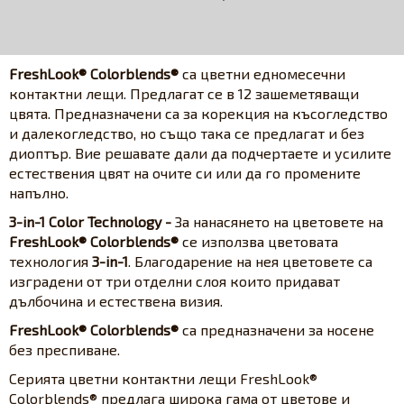
FreshLook® Colorblends®
са цветни едномесечни
контактни лещи. Предлагат се в 12 зашеметяващи
цвята. Предназначени са за корекция на късогледство
и далекогледство, но също така се предлагат и без
диоптър. Вие решавате дали да подчертаете и усилите
естествения цвят на очите си или да го промените
напълно.
3-in-1 Color Technology -
За нанасянето на цветовете на
FreshLook® Colorblends®
се използва цветовата
технология
3-in-1
. Благодарение на нея цветовете са
изградени от три отделни слоя които придават
дълбочина и естествена визия.
FreshLook® Colorblends®
са предназначени за носене
без преспиване.
Серията цветни контактни лещи FreshLook®
Colorblends® предлага широка гама от цветове и