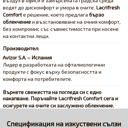
въздух в офиси и замърсената градска среда
водят до дискомфорт и умора в очите.
Lacrifresh
Comfort
е решение, което предлага
бързо
облекчение
и възстановяване на очния комфорт,
без компромис със съвместимостта при носене
на контактни лещи.
Производител:
Avizor S.A. – Испания
Лидер в разработката на офталмологични
продукти с фокус върху безопасността и
комфорта на потребителите.
Върнете свежестта на погледа си с едно
накапване.
Поръчайте Lacrifresh Comfort сега
и
осигурете на очите си заслужено облекчение.
Спецификация на изкуствени сълзи