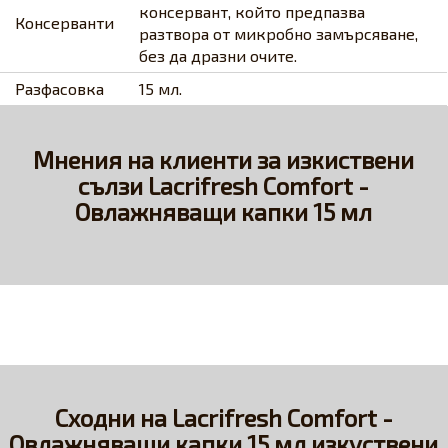
консервант, който предпазва
Консерванти
разтвора от микробно замърсяване,
без да дразни очите.​
Разфасовка
15 мл.
Мнения на клиенти за изкиствени
сълзи Lacrifresh Comfort -
Овлажняващи капки 15 мл
Сходни на Lacrifresh Comfort -
Овлажняващи капки 15 мл изкуствени