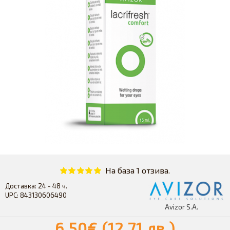
На база 1 отзива.
Доставка:
24 - 48 ч.
UPC:
​​843130606490
Avizor S.A.
6,50€ (12.71 лв.)