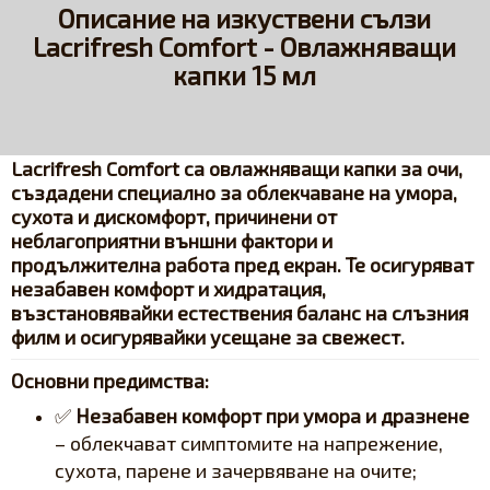
Описание на изкуствени сълзи
Lacrifresh Comfort - Овлажняващи
капки 15 мл
Lacrifresh Comfort
са овлажняващи капки за очи,
създадени специално за облекчаване на
умора,
сухота и дискомфорт
, причинени от
неблагоприятни външни фактори
и
продължителна работа пред екран. Те осигуряват
незабавен комфорт и хидратация
,
възстановявайки естествения баланс на слъзния
филм и осигурявайки усещане за свежест.
Основни предимства:
✅
Незабавен комфорт при умора и дразнене
– облекчават симптомите на напрежение,
сухота, парене и зачервяване на очите;