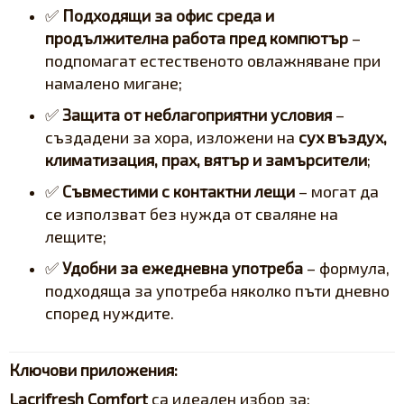
✅
Подходящи за офис среда и
продължителна работа пред компютър
–
подпомагат естественото овлажняване при
намалено мигане;
✅
Защита от неблагоприятни условия
–
създадени за хора, изложени на
сух въздух,
климатизация, прах, вятър и замърсители
;
✅
Съвместими с контактни лещи
– могат да
се използват без нужда от сваляне на
лещите;
✅
Удобни за ежедневна употреба
– формула,
подходяща за употреба няколко пъти дневно
според нуждите.
Ключови приложения:
Lacrifresh Comfort
са идеален избор за: