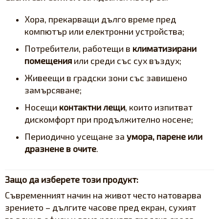
Хора, прекарващи дълго време пред
компютър или електронни устройства;
Потребители, работещи в
климатизирани
помещения
или среди със сух въздух;
Живеещи в градски зони със завишено
замърсяване;
Носещи
контактни лещи
, които изпитват
дискомфорт при продължително носене;
Периодично усещане за
умора, парене или
дразнене в очите
.
Защо да изберете този продукт:
Съвременният начин на живот често натоварва
зрението – дългите часове пред екран, сухият