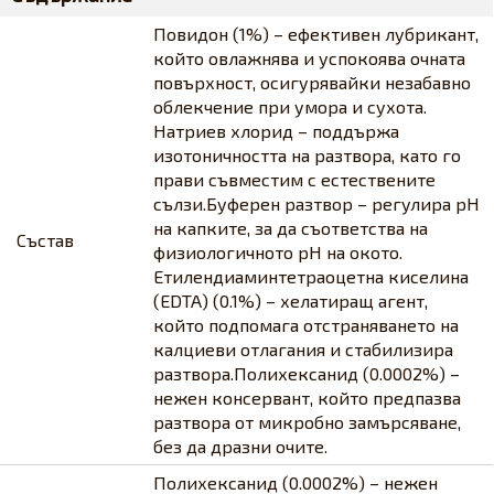
Повидон (1%) – ефективен лубрикант,
който овлажнява и успокоява очната
повърхност, осигурявайки незабавно
облекчение при умора и сухота.​ ​
Натриев хлорид – поддържа
изотоничността на разтвора, като го
прави съвместим с естествените
сълзи.​ ​Буферен разтвор – регулира pH
на капките, за да съответства на
Състав
физиологичното pH на окото.​ ​
Етилендиаминтетраоцетна киселина
(EDTA) (0.1%) – хелатиращ агент,
който подпомага отстраняването на
калциеви отлагания и стабилизира
разтвора.​ ​Полихексанид (0.0002%) –
нежен консервант, който предпазва
разтвора от микробно замърсяване,
без да дразни очите.​
​Полихексанид (0.0002%) – нежен