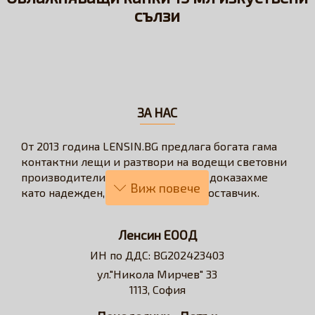
сълзи
ЗА НАС
От 2013 година LENSIN.BG предлага богата гама
контактни лещи и разтвори на водещи световни
производители. През годините се доказахме
като надежден, бърз и коректен доставчик.
Нашата визия е да превърнем онлайн
пазаруването в бързо, лесно, удобно и изгодно
Ленсин ЕООД
решение за всеки потребител на контактни лещи.
ИН по ДДС: BG202423403
Достъпни сме за професионални съвети и
ул."Никола Мирчев" 33
съдействие относно избора на контактни лещи и
1113, София
разтвори.