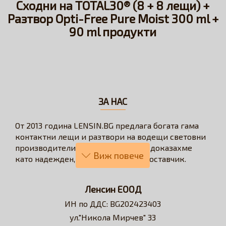
Сходни на TOTAL30® (8 + 8 лещи) +
Разтвор Opti-Free Pure Moist 300 ml +
90 ml продукти
ЗА НАС
От 2013 година LENSIN.BG предлага богата гама
контактни лещи и разтвори на водещи световни
производители. През годините се доказахме
като надежден, бърз и коректен доставчик.
Нашата визия е да превърнем онлайн
пазаруването в бързо, лесно, удобно и изгодно
Ленсин ЕООД
решение за всеки потребител на контактни лещи.
ИН по ДДС: BG202423403
Достъпни сме за професионални съвети и
ул."Никола Мирчев" 33
съдействие относно избора на контактни лещи и