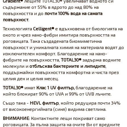
Gradient®
лещите TOTAL30® увеличават водното си
съдържание от 55% в ядрото до над 80% на
повърхността и до
почти 100% вода на самата
повърхност
.
Технологията
Celligent®
е вдъхновена от биологията на
окото и чрез нано-фибри имитира повърхността на
роговицата. Така създадената биомиметична
повърхност и уникалната химия на материала водят до
изключителен комфорт. Благодарение на нано-
фибрите на повърхността,
TOTAL30®
задържа водните
молекули и
отблъсква бактериите и липидите
,
поддържайки повърхността комфортна и чиста през
целия ден и целия месец.
TOTAL30®
имат
Клас 1 UV филтър,
благодарение на
който блокират 90% от UVA и 99% от UVB лъчите.
Също така -
HEVL филтър
, който редуцира почти 34%
от високоенергийната (синя) видима светлина.
ВНИМАНИЕ
: Контактните лещи покриват само
роговицата. За пълна защита на очите Ви от вредните