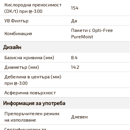
Кислородна преносимост
154
(DK/t) при @-3.00
УВ Филтър
Да
Пакети с Opti-Free
Комбинация
PureMoist
Дизайн
Базисна кривина (мм)
8.4
Диаметър (мм)
14.2
Дебелина в центъра (мм)
при @-3.00
Асферична повърхност
Информация за употреба
Препоръчителен режим
Дневен
на използване
Сертифицирани за