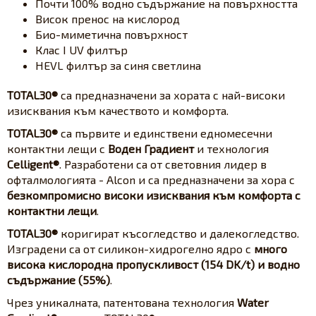
Почти 100% водно съдържание на повърхността
Висок пренос на кислород
Био-миметична повърхност
Клас I UV филтър
HEVL филтър за синя светлина
TOTAL30®
са предназначени за хората с най-високи
изисквания към качеството и комфорта.
TOTAL30®
са първите и единствени едномесечни
контактни лещи с
Воден Градиент
и технология
Celligent®
. Разработени са от световния лидер в
офталмологията - Alcon и са предназначени за хора с
безкомпромисно високи изисквания към комфорта с
контактни лещи
.
TOTAL30®
коригират късогледство и далекогледство.
Изградени са от силикон-хидрогелно ядро с
много
висока кислородна пропускливост (154 DK/t) и водно
съдържание (55%)
.
Чрез уникалната, патентована технология
Water