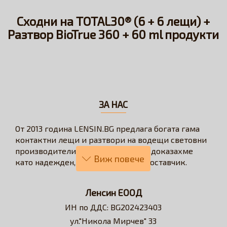
Сходни на TOTAL30® (6 + 6 лещи) +
Разтвор BioTrue 360 + 60 ml продукти
ЗА НАС
От 2013 година LENSIN.BG предлага богата гама
контактни лещи и разтвори на водещи световни
производители. През годините се доказахме
като надежден, бърз и коректен доставчик.
Нашата визия е да превърнем онлайн
пазаруването в бързо, лесно, удобно и изгодно
Ленсин ЕООД
решение за всеки потребител на контактни лещи.
ИН по ДДС: BG202423403
Достъпни сме за професионални съвети и
ул."Никола Мирчев" 33
съдействие относно избора на контактни лещи и