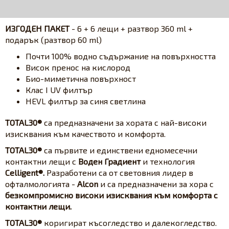
ИЗГОДЕН ПАКЕТ
- 6 + 6 лещи + разтвор 360 ml +
подарък (разтвор 60 ml)
Почти 100% водно съдържание на повърхността
Висок пренос на кислород
Био-миметична повърхност
Клас I UV филтър
HEVL филтър за синя светлина
TOTAL30®
са предназначени за хората с най-високи
изисквания към качеството и комфорта.
TOTAL30®
са първите и единствени едномесечни
контактни лещи с
Воден Градиент
и технология
Celligent®.
Разработени са от световния лидер в
офталмологията -
Alcon
и са предназначени за хора с
безкомпромисно високи изисквания към комфорта с
контактни лещи.
TOTAL30®
коригират късогледство и далекогледство.