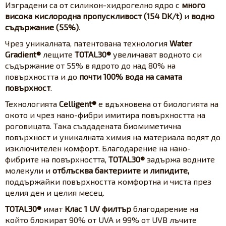
Изградени са от силикон-хидрогелно ядро с
много
висока кислородна пропускливост (154 DK/t)
и
водно
съдържание (55%)
.
Чрез уникалната, патентована технология
Water
Gradient®
лещите
TOTAL30®
увеличават водното си
съдържание от 55% в ядрото до над 80% на
повърхността и до
почти 100% вода на самата
повърхност
.
Технологията
Celligent®
е вдъхновена от биологията на
окото и чрез нано-фибри имитира повърхността на
роговицата. Така създадената биомиметична
повърхност и уникалната химия на материала водят до
изключителен комфорт. Благодарение на нано-
фибрите на повърхността,
TOTAL30®
задържа водните
молекули и
отблъсква бактериите и липидите,
поддържайки повърхността комфортна и чиста през
целия ден и целия месец.
TOTAL30®
имат
Клас 1 UV филтър
благодарение на
който блокират 90% от UVA и 99% от UVB лъчите