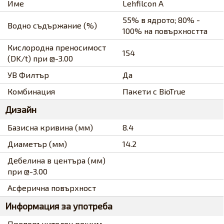
Име
Lehfilcon A
55% в ядрото; 80% -
Водно съдържание (%)
100% на повърхността
Кислородна преносимост
154
(DK/t) при @-3.00
УВ Филтър
Да
Комбинация
Пакети с BioTrue
Дизайн
Базисна кривина (мм)
8.4
Диаметър (мм)
14.2
Дебелина в центъра (мм)
при @-3.00
Асферична повърхност
Информация за употреба
Препоръчителен режим