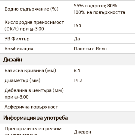
55% в ядрото; 80% -
Водно съдържание (%)
100% на повърхността
Кислородна преносимост
154
(DK/t) при @-3.00
УВ Филтър
Да
Комбинация
Пакети с Renu
Дизайн
Базисна кривина (мм)
8.4
Диаметър (мм)
14.2
Дебелина в центъра (мм)
при @-3.00
Асферична повърхност
Информация за употреба
Препоръчителен режим
Дневен
на използване