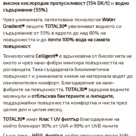
висока кислородна пропускливост (154 DK/t)
и
водно
съдържание (55%)
.
Чрез уникалната, патентована технология
Water
Gradient®
лещите
TOTAL30®
увеличават водното си
съдържание от 55% в ядрото до над 80% на
повърхността и до
почти 100% вода на самата
повърхност
.
Технологията
Celligent®
е вдъхновена от биологията на
окото и чрез нано-фибри имитира повърхността на
роговицата. Така създадената биомиметична
повърхност и уникалната химия на материала водят до
изключителен комфорт. Благодарение на нано-
фибрите на повърхността,
TOTAL30®
задържа водните
молекули и
отблъсква бактериите и липидите,
поддържайки повърхността комфортна и чиста през
целия ден и целия месец.
TOTAL30®
имат
Клас 1 UV филтър
благодарение на
който блокират 90% от UVA и 99% от UVB лъчите
Също така -
HEVL филтър
, който редуцира почти 34%