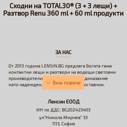
Сходни на TOTAL30® (3 + 3 лещи) +
Разтвор Renu 360 ml + 60 ml продукти
ЗА НАС
От 2013 година LENSIN.BG предлага богата гама
контактни лещи и разтвори на водещи световни
производители. През годините се доказахме
като надежден, бърз и коректен доставчик.
Нашата визия е да превърнем онлайн
пазаруването в бързо, лесно, удобно и изгодно
Ленсин ЕООД
решение за всеки потребител на контактни лещи.
ИН по ДДС: BG202423403
Достъпни сме за професионални съвети и
ул."Никола Мирчев" 33
съдействие относно избора на контактни лещи и
1113, София
разтвори.