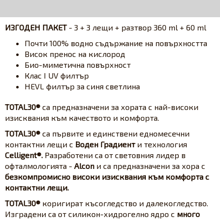
ИЗГОДЕН ПАКЕТ
- 3 + 3 лещи + разтвор 360 ml + 60 ml
Почти 100% водно съдържание на повърхността
Висок пренос на кислород
Био-миметична повърхност
Клас I UV филтър
HEVL филтър за синя светлина
TOTAL30®
са предназначени за хората с най-високи
изисквания към качеството и комфорта.
TOTAL30®
са първите и единствени едномесечни
контактни лещи с
Воден Градиент
и технология
Celligent®.
Разработени са от световния лидер в
офталмологията -
Alcon
и са предназначени за хора с
безкомпромисно високи изисквания към комфорта с
контактни лещи.
TOTAL30®
коригират късогледство и далекогледство.
Изградени са от силикон-хидрогелно ядро с
много