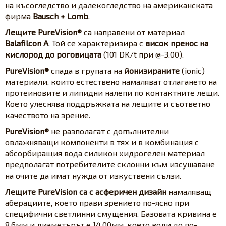
на късогледство и далекогледство на американската
фирма
Bausch + Lomb
.
Лещите PureVision®
са направени от материал
Balafilcon A
. Той се характеризира с
висок пренос на
кислород до роговицата
(101 DK/t при @-3.00).
PureVision®
спада в групата на
йонизираните
(ionic)
материали, които естествено намаляват отлагането на
протеиновите и липидни налепи по контактните лещи.
Което улеснява поддръжката на лещите и съответно
качеството на зрение.
PureVision®
не разполагат с допълнителни
овлажняващи компоненти в тях и в комбинация с
абсорбиращия вода силикон хидрогелен материал
предполагат потребителите склонни към изсушаване
на очите да имат нужда от изкуствени сълзи.
Лещите PureVision са с асферичен дизайн
намаляващ
аберациите, което прави зрението по-ясно при
специфични светлинни смущения. Базовата кривина е
8.6мм и диаметърът е 14.00мм, което води до по-