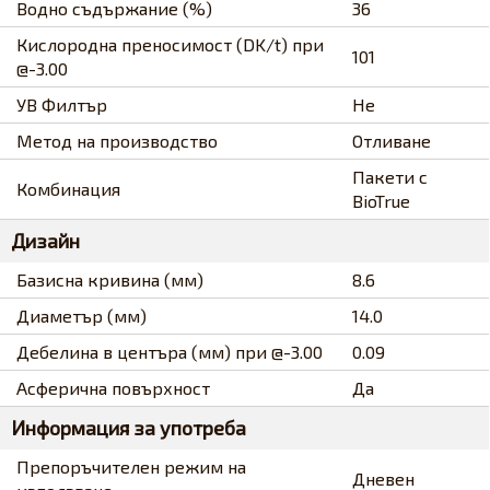
Водно съдържание (%)
36
Кислородна преносимост (DK/t) при
101
@-3.00
УВ Филтър
Не
Метод на производство
Отливане
Пакети с
Комбинация
BioTrue
Дизайн
Базисна кривина (мм)
8.6
Диаметър (мм)
14.0
Дебелина в центъра (мм) при @-3.00
0.09
Асферична повърхност
Да
Информация за употреба
Препоръчителен режим на
Дневен