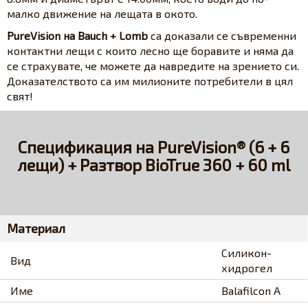
малко движение на лещата в окото.
PureVision на Bauch + Lomb
са доказали се съвременни
контактни лещи с които лесно ще боравите и няма да
се страхувате, че можете да навредите на зрението си.
Доказателството са им милионите потребители в цял
свят!
Спецификация на PureVision® (6 + 6
лещи) + Разтвор BioTrue 360 + 60 ml
Материал
Силикон-
Вид
хидрогел
Име
Balafilcon A