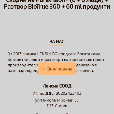
Разтвор BioTrue 360 + 60 ml продукти
ЗА НАС
От 2013 година LENSIN.BG предлага богата гама
контактни лещи и разтвори на водещи световни
производители. През годините се доказахме
като надежден, бърз и коректен доставчик.
Нашата визия е да превърнем онлайн
пазаруването в бързо, лесно, удобно и изгодно
Ленсин ЕООД
решение за всеки потребител на контактни лещи.
ИН по ДДС: BG202423403
Достъпни сме за професионални съвети и
ул."Никола Мирчев" 33
съдействие относно избора на контактни лещи и
1113, София
разтвори.