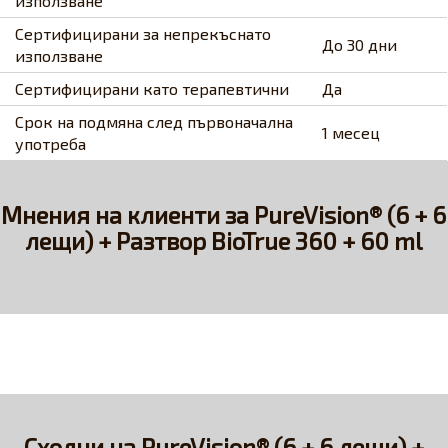
използване
Сертифицирани за непрекъснато
До 30 дни
използване
Сертифицирани като терапевтични
Да
Срок на подмяна след първоначална
1 месец
употреба
Мнения на клиенти за PureVision® (6 + 6
лещи) + Разтвор BioTrue 360 + 60 ml
Сходни на PureVision® (6 + 6 лещи) +