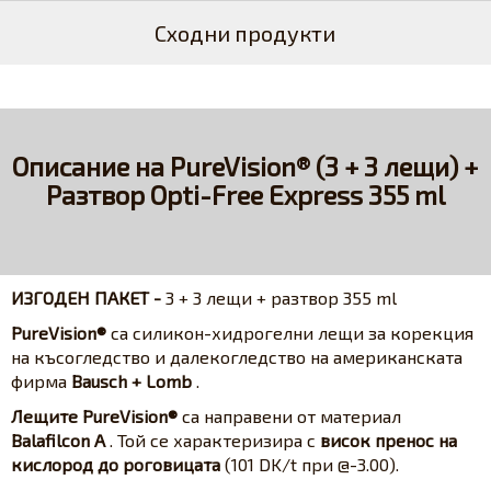
Сходни продукти
Описание на PureVision® (3 + 3 лещи) +
Разтвор Opti-Free Express 355 ml
ИЗГОДЕН ПАКЕТ -
3 + 3 лещи + разтвор 355 ml
PureVision®
са силикон-хидрогелни лещи за корекция
на късогледство и далекогледство на американската
фирма
Bausch + Lomb
.
Лещите PureVision®
са направени от материал
Balafilcon A
. Той се характеризира с
висок пренос на
кислород до роговицата
(101 DK/t при @-3.00).