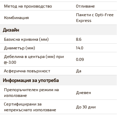
Метод на производство
Отливане
Пакети с Opti-Free
Комбинация
Express
Дизайн
Базисна кривина (мм)
8.6
Диаметър (мм)
14.0
Дебелина в центъра (мм) при
0.09
@-3.00
Асферична повърхност
Да
Информация за употреба
Препоръчителен режим на
Дневен
използване
Сертифицирани за
До 30 дни
непрекъснато използване