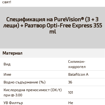
свят!
Спецификация на PureVision® (3 + 3
лещи) + Разтвор Opti-Free Express 355
ml
Материал
Силикон-
Вид
хидрогел
Име
Balafilcon A
Водно съдържание (%)
36
Кислородна преносимост (DK/t)
101
при @-3.00
УВ Филтър
Не