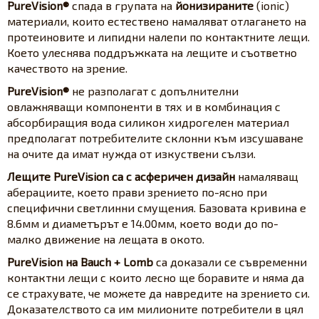
PureVision®
спада в групата на
йонизираните
(ionic)
материали, които естествено намаляват отлагането на
протеиновите и липидни налепи по контактните лещи.
Което улеснява поддръжката на лещите и съответно
качеството на зрение.
PureVision®
не разполагат с допълнителни
овлажняващи компоненти в тях и в комбинация с
абсорбиращия вода силикон хидрогелен материал
предполагат потребителите склонни към изсушаване
на очите да имат нужда от изкуствени сълзи.
Лещите PureVision са с асферичен дизайн
намаляващ
аберациите, което прави зрението по-ясно при
специфични светлинни смущения. Базовата кривина е
8.6мм и диаметърът е 14.00мм, което води до по-
малко движение на лещата в окото.
PureVision на Bauch + Lomb
са доказали се съвременни
контактни лещи с които лесно ще боравите и няма да
се страхувате, че можете да навредите на зрението си.
Доказателството са им милионите потребители в цял