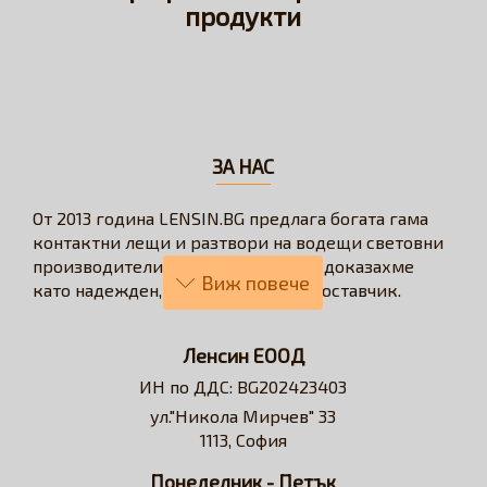
продукти
ЗА НАС
От 2013 година LENSIN.BG предлага богата гама
контактни лещи и разтвори на водещи световни
производители. През годините се доказахме
като надежден, бърз и коректен доставчик.
Нашата визия е да превърнем онлайн
пазаруването в бързо, лесно, удобно и изгодно
Ленсин ЕООД
решение за всеки потребител на контактни лещи.
ИН по ДДС: BG202423403
Достъпни сме за професионални съвети и
ул."Никола Мирчев" 33
съдействие относно избора на контактни лещи и
1113, София
разтвори.
Понеделник - Петък