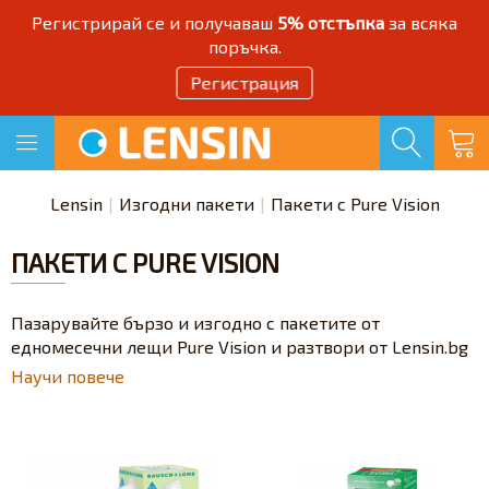
Регистрирай се и получаваш
5% отстъпка
за всяка
поръчка.
Регистрация
Lensin
Изгодни пакети
Пакети с Pure Vision
ПАКЕТИ С PURE VISION
Пазарувайте бързо и изгодно с пакетите от
едномесечни лещи Pure Vision и разтвори от Lensin.bg
Научи повече