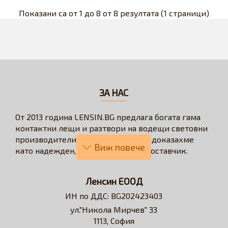
Показани са от 1 до 8 от 8 резултата (1 страници)
ЗА НАС
От 2013 година LENSIN.BG предлага богата гама
контактни лещи и разтвори на водещи световни
производители. През годините се доказахме
като надежден, бърз и коректен доставчик.
Нашата визия е да превърнем онлайн
пазаруването в бързо, лесно, удобно и изгодно
Ленсин ЕООД
решение за всеки потребител на контактни лещи.
ИН по ДДС: BG202423403
Достъпни сме за професионални съвети и
ул."Никола Мирчев" 33
съдействие относно избора на контактни лещи и
1113, София
разтвори.