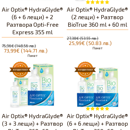
Air Optix® HydraGlyde®
Air Optix® HydraGlyde®
(6 + 6 лещи) + 2
(2 лещи) + Разтвор
Разтвора Opti-Free
BioTrue 360 ml + 60 ml
Express 355 ml
27,38€ (53.55 лв.)
25,99€ (50.83 лв.)
75,96€ (148.56 лв.)
Пакет
73,99€ (144.71 лв.)
Пакет
Air Optix® HydraGlyde®
Air Optix® HydraGlyde®
(3 + 3 лещи) + Разтвор
(6 + 6 лещи) + Разтвор