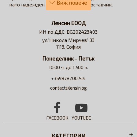
като надежден, бърз и коректен доставчик.
Нашата визия е да превърнем онлайн
пазаруването в бързо, лесно, удобно и изгодно
Ленсин ЕООД
решение за всеки потребител на контактни лещи.
ИН по ДДС: BG202423403
Достъпни сме за професионални съвети и
ул."Никола Мирчев" 33
съдействие относно избора на контактни лещи и
1113, София
разтвори.
Понеделник - Петък
10:00 ч. до 17:00 ч.
+359878200744
contact@lensin.bg
FACEBOOK
YOUTUBE
КАТЕГОРИИ