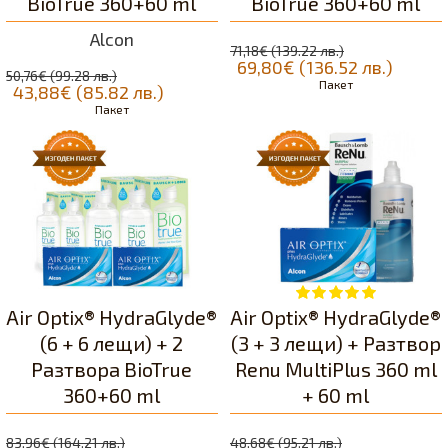
BioTrue 360+60 ml
BioTrue 360+60 ml
Alcon
71,18€ (139.22 лв.)
69,80€ (136.52 лв.)
50,76€ (99.28 лв.)
Пакет
43,88€ (85.82 лв.)
Пакет
Air Optix® HydraGlyde®
Air Optix® HydraGlyde®
(6 + 6 лещи) + 2
(3 + 3 лещи) + Разтвор
Разтворa BioTrue
Renu MultiPlus 360 ml
360+60 ml
+ 60 ml
83,96€ (164.21 лв.)
48,68€ (95.21 лв.)