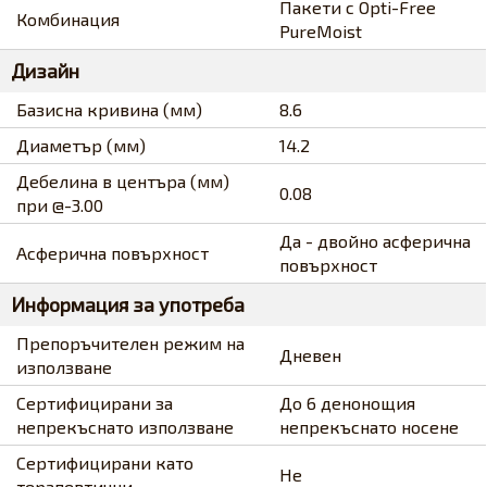
Пакети с Opti-Free
Комбинация
PureMoist
Дизайн
Базисна кривина (мм)
8.6
Диаметър (мм)
14.2
Дебелина в центъра (мм)
0.08
при @-3.00
Да - двойно асферична
Асферична повърхност
повърхност
Информация за употреба
Препоръчителен режим на
Дневен
използване
Сертифицирани за
До 6 денонощия
непрекъснато използване
непрекъснато носене
Сертифицирани като
Не
терапевтични