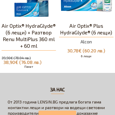
Air Optix® HydraGlyde®
Air Optix® Plus
(6 лещи) + Разтвор
HydraGlyde® (6 лещи)
Renu MultiPlus 360 ml
Alcon
+ 60 ml
30,78€ (60.20 лв.)
6 лещи
39,90€ (78.04 лв.)
38,90€ (76.08 лв.)
Пакет
ЗА НАС
От 2013 година LENSIN.BG предлага богата гама
контактни лещи и разтвори на водещи световни
производители. През годините се доказахме