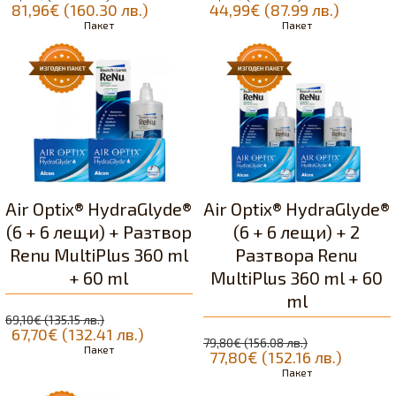
81,96€ (160.30 лв.)
44,99€ (87.99 лв.)
Пакет
Пакет
Air Optix® HydraGlyde®
Air Optix® HydraGlyde®
(6 + 6 лещи) + Разтвор
(6 + 6 лещи) + 2
Renu MultiPlus 360 ml
Разтвора Renu
+ 60 ml
MultiPlus 360 ml + 60
ml
69,10€ (135.15 лв.)
67,70€ (132.41 лв.)
79,80€ (156.08 лв.)
Пакет
77,80€ (152.16 лв.)
Пакет