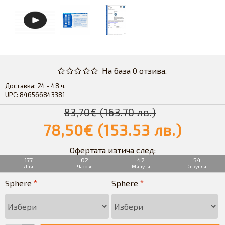
На база 0 отзива.
Доставка:
24 - 48 ч.
UPC:
846566843381
83,70€ (163.70 лв.)
78,50€ (153.53 лв.)
Офертата изтича след:
177
02
42
54
Дни
Часове
Минути
Секунди
Sphere
Sphere