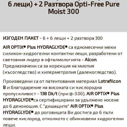
6 лещи) + 2 Разтворa Opti-Free Pure
Moist 300
ИЗГОДЕН ПАКЕТ
- 6 + 6 лещи + 2 разтворa 300
AIR OPTIX
®
Plus HYDRAGLYDE
®
са едномесечни меки
силикон-хидрогелни контактни лещи, разработени от
световния лидер в офталмологията -
Alcon
.
Предназначени са за корекция на миопия
(късогледство) и хиперметропия (далекогледство).
Произведени са от патентования материал
Lotrafilcon
B
и благодарение на високата си кислородна
пропускливост -
138 Dk/t
(при @-3.00),
AIR OPTIX® Plus
HYDRAGLYDE®
са сертифицирани за удължено носене
до 6 денонощия. С "дишащите"
AIR OPTIX® Plus
HYDRAGLYDE®
до роговицата Ви достига до 6 пъти
повече кислород, отколкото с обикновени хидрогелни
лещи.