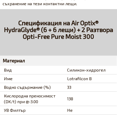
съхранение на тези контактни лещи.
Спецификация на Air Optix®
HydraGlyde® (6 + 6 лещи) + 2 Разтворa
Opti-Free Pure Moist 300
Материал
Вид
Силикон-хидрогел
Име
Lotrafilcon B
Водно съдържание (%)
33
Кислородна преносимост
138
(DK/t) при @-3.00
УВ Филтър
Не