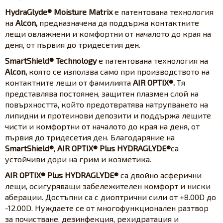
HydraGlyde® Moisture Matrix
е патентована технология
на
Alcon,
предназначена да поддържа контактните
лещи овлажнени и комфортни от началото до края на
деня, от първия до тридесетия ден.
SmartShield® Technology
е патентована технология на
Alcon,
която се използва само при производството на
контактните лещи от фамилията
AIR OPTIX®.
Тя
представлява постоянен, защитен плазмен слой на
повърхността, който предотвратява натрупването на
липидни и протеинови депозити и поддържа лещите
чисти и комфортни от началото до края на деня, от
първия до тридесетия ден. Благодаряние на
SmartShield®
,
AIR OPTIX® Plus HYDRAGLYDE®
са
устойчиви дори на грим и козметика.
AIR OPTIX® Plus HYDRAGLYDE®
са двойно асферични
лещи, осигуряващи забележителен комфорт и ниски
аберации. Достъпни са с диоптрични сили от +8.00D до
-12.00D. Нуждаете се от многофункционален разтвор
за почистване, дезинфекция, рехидратация и