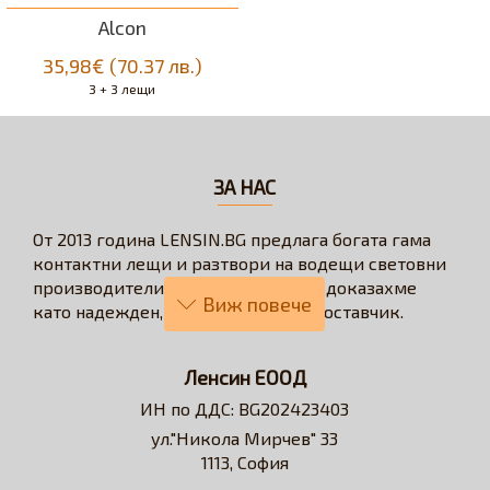
Alcon
35,98€ (70.37 лв.)
3 + 3 лещи
ЗА НАС
От 2013 година LENSIN.BG предлага богата гама
контактни лещи и разтвори на водещи световни
производители. През годините се доказахме
като надежден, бърз и коректен доставчик.
Нашата визия е да превърнем онлайн
пазаруването в бързо, лесно, удобно и изгодно
Ленсин ЕООД
решение за всеки потребител на контактни лещи.
ИН по ДДС: BG202423403
Достъпни сме за професионални съвети и
ул."Никола Мирчев" 33
съдействие относно избора на контактни лещи и
1113, София
разтвори.