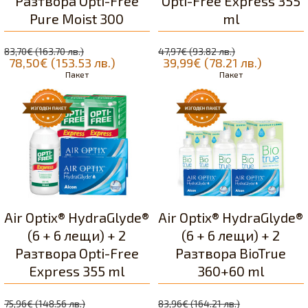
Разтворa Opti-Free
Opti-Free Express 355
Pure Moist 300
ml
83,70€ (163.70 лв.)
47,97€ (93.82 лв.)
78,50€ (153.53 лв.)
39,99€ (78.21 лв.)
Пакет
Пакет
Air Optix® HydraGlyde®
Air Optix® HydraGlyde®
(6 + 6 лещи) + 2
(6 + 6 лещи) + 2
Разтвора Opti-Free
Разтворa BioTrue
Express 355 ml
360+60 ml
75,96€ (148.56 лв.)
83,96€ (164.21 лв.)