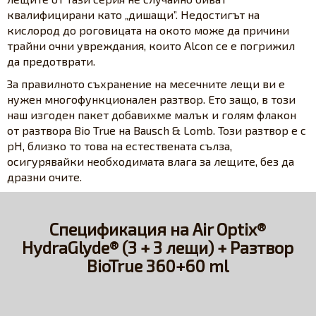
квалифицирани като „дишащи”. Недостигът на
кислород до роговицата на окото може да причини
трайни очни увреждания, които Alcon се е погрижил
да предотврати.
За правилното съхранение на месечните лещи ви е
нужен многофункционален разтвор. Ето защо, в този
наш изгоден пакет добавихме малък и голям флакон
от разтвора Bio True на Bausch & Lomb. Този разтвор е с
pH, близко то това на естествената сълза,
осигурявайки необходимата влага за лещите, без да
дразни очите.
Спецификация на Air Optix®
HydraGlyde® (3 + 3 лещи) + Разтвор
BioTrue 360+60 ml