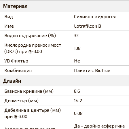
Материал
Вид
Силикон-хидрогел
Име
Lotrafilcon B
Водно съдържание (%)
33
Кислородна преносимост
138
(DK/t) при @-3.00
УВ Филтър
Не
Комбинация
Пакети с BioTrue
Дизайн
Базисна кривина (мм)
8.6
Диаметър (мм)
14.2
Дебелина в центъра (мм)
0.08
при @-3.00
Да - двойно асферична
Асферична повърхност