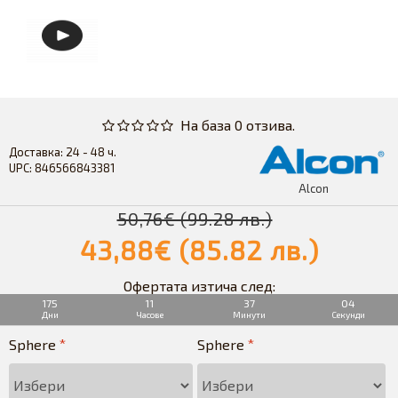
На база 0 отзива.
Доставка:
24 - 48 ч.
UPC:
846566843381
Alcon
50,76€ (99.28 лв.)
43,88€ (85.82 лв.)
Офертата изтича след:
175
11
37
03
Дни
Часове
Минути
Секунди
Sphere
Sphere