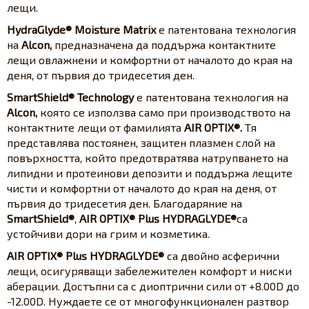
лещи.
HydraGlyde® Moisture Matrix
е патентована технология
на
Alcon,
предназначена да поддържа контактните
лещи овлажнени и комфортни от началото до края на
деня, от първия до тридесетия ден.
SmartShield® Technology
е патентована технология на
Alcon,
която се използва само при производството на
контактните лещи от фамилията
AIR OPTIX®.
Тя
представлява постоянен, защитен плазмен слой на
повърхността, който предотвратява натрупването на
липидни и протеинови депозити и поддържа лещите
чисти и комфортни от началото до края на деня, от
първия до тридесетия ден. Благодаряние на
SmartShield®
,
AIR OPTIX® Plus HYDRAGLYDE®
са
устойчиви дори на грим и козметика.
AIR OPTIX® Plus HYDRAGLYDE®
са двойно асферични
лещи, осигуряващи забележителен комфорт и ниски
аберации. Достъпни са с диоптрични сили от +8.00D до
-12.00D. Нуждаете се от многофункционален разтвор