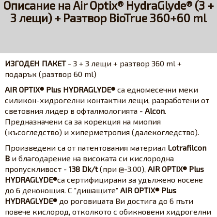
Описание на Air Optix® HydraGlyde® (3 +
3 лещи) + Разтвор BioTrue 360+60 ml
ИЗГОДЕН ПАКЕТ
- 3 + 3 лещи + разтвор 360 ml +
подарък (разтвор 60 ml)
AIR OPTIX
®
Plus HYDRAGLYDE
®
са едномесечни меки
силикон-хидрогелни контактни лещи, разработени от
световния лидер в офталмологията -
Alcon
.
Предназначени са за корекция на миопия
(късогледство) и хиперметропия (далекогледство).
Произведени са от патентования материал
Lotrafilcon
B
и благодарение на високата си кислородна
пропускливост -
138 Dk/t
(при @-3.00),
AIR OPTIX® Plus
HYDRAGLYDE®
са сертифицирани за удължено носене
до 6 денонощия. С "дишащите"
AIR OPTIX® Plus
HYDRAGLYDE®
до роговицата Ви достига до 6 пъти
повече кислород, отколкото с обикновени хидрогелни