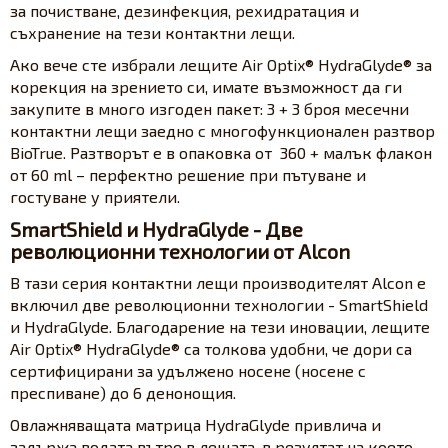
за почистване, дезинфекция, рехидратация и
съхранение на тези контактни лещи.
Ако вече сте избрали лещите Air Optix® HydraGlyde® за
корекция на зрението си, имате възможност да ги
закупите в много изгоден пакет: 3 + 3 броя месечни
контактни лещи заедно с многофункционален разтвор
BioTrue. Разтворът е в опаковка от 360 + малък флакон
от 60 ml – перфектно решение при пътуване и
гостуване у приятели.
SmartShield и HydraGlyde - Две
революционни технологии от Alcon
В тази серия контактни лещи производителят Alcon е
включил две революционни технологии - SmartShield
и HydraGlyde. Благодарение на тези иновации, лещите
Air Optix® HydraGlyde® са толкова удобни, че дори са
сертифицирани за удължено носене (носене с
преспиване) до 6 денонощия.
Овлажняващата матрица HydraGlyde привлича и
задържа водата вътре в лещата, в резултат на което