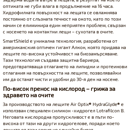
оптиката не губи влага в продължение на 16 часа.
Хидрофилната повърхност на лещата се овлажнява
постоянно от слъзната течност на окото, като по този
начин се елиминира един неприятен проблем, свързан
с носенето на контактни лещи – сухотата в очите.
SmartShield е уникална технология, разработена от
американския оптичен гигант Алкон, която придава на
лещите по-висока устойчивост на биозамърсяване.
Тази технология създава защитна бариера,
предотвратяваща отлагането на липидни и протеинови
отлагания на повърхността на лещите, позволявайки
им да останат чисти и удобни до 30-я ден на носене.
По-висок пренос на кислород – грижа за
здравето на очите
За производството на лещите Air Optix® HydraGlyde® е
използван специален силикон -хидрогел Lotrafilcon B.
Неговата кислородна пропускливост е в пъти по-
висока от тази на други хидрогелове, поради което
лещите от тази серия не случайно биват