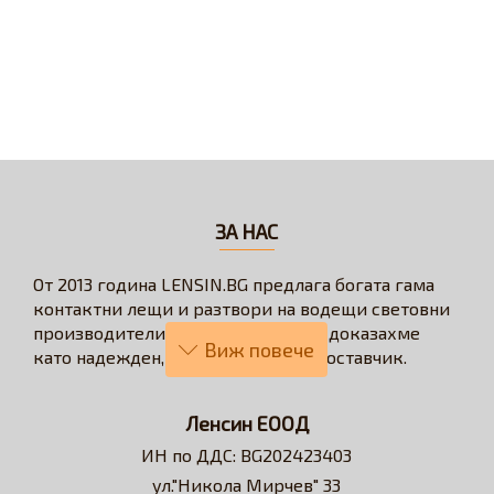
ЗА НАС
От 2013 година LENSIN.BG предлага богата гама
контактни лещи и разтвори на водещи световни
производители. През годините се доказахме
като надежден, бърз и коректен доставчик.
Нашата визия е да превърнем онлайн
пазаруването в бързо, лесно, удобно и изгодно
Ленсин ЕООД
решение за всеки потребител на контактни лещи.
ИН по ДДС: BG202423403
Достъпни сме за професионални съвети и
ул."Никола Мирчев" 33
съдействие относно избора на контактни лещи и