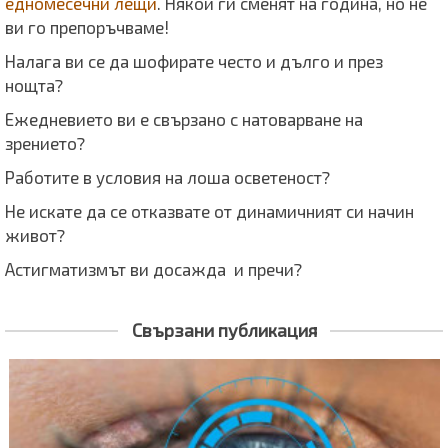
едномесечни лещи
. Някои ги сменят на година, но не
ви го препоръчваме!
Налага ви се да шофирате често и дълго и през
нощта?
Ежедневието ви е свързано с натоварване на
зрението?
Работите в условия на лоша осветеност?
Не искате да се отказвате от динамичният си начин
живот?
Астигматизмът ви досажда и пречи?
Свързани публикация