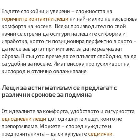
Бъдете спокойни и уверени – сложността на
торичните контактни лещи
ни най-малко не накърнява
комфорта на носене. Всеки производител по свой
начин се стреми да осигури на лещите си форма и
изработка, която ги позиционира перфектно в окото –
да не се завъртат при мигане, за да не размазват
образа. В същото време да се плъзгат свободно, за да
са удобни за носене. Имат висока пропускливост на
кислород и отлично овлажняване.
Лещи за астигматизъм се предлагат с
различни срокове за подмяна
От идеалните за комфорта, удобството и сигурността
еднодневни лещи
до годишните лещи, които не
препоръчваме. Можете – според нуждите и
предпочитанията – да си купувате
седмични
,