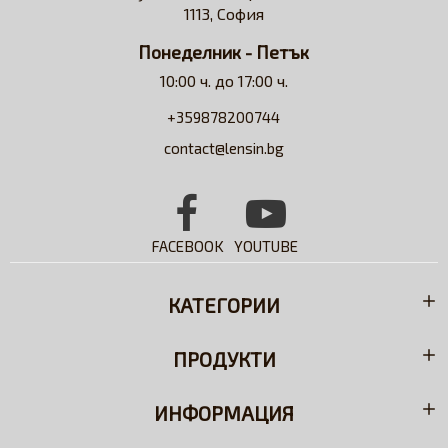
PureVision® 2 HD for Astigmatism
1113, София
разтвори.
24,49€ (47.90 лв.)
Понеделник - Петък
10:00 ч. до 17:00 ч.
+359878200744
contact@lensin.bg
FACEBOOK
YOUTUBE
КАТЕГОРИИ
ПРОДУКТИ
ИНФОРМАЦИЯ