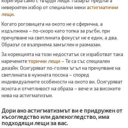
коригира само с твърди лещи. Пазарът предлага
невероятен избор от специални меки
астигматични
лещи
.
Когато роговицата на окото не е сферична, а
издължена – по-скоро като топка за ръгби, при
пречупване на светлината фокусът не е един, а два.
Образът се възприема замъглен и размазан.
За корекцията на този недостатък се изработват така
наречените
торични лещи
– Те са със специален
диазйн. Осигуряват по-голям ъгъл на пречупване на
светлината в нужната посока – според
индивидуалните особености на окото ви. Осигуряват
яснота и отчетливост на образа – вече и за високите
нива на астигматизъм.
Дори ако астигматизмът ви е придружен от
късогледство или далекогледство, има
подходящи лещи за вас.