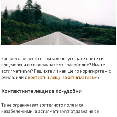
Зрението ви често е замъглено, усещате очите си
преуморени и се оплаквате от главоболие? Имате
астигматизъм? Решихте ли как ще го коригирате – с
очила, или с
контактни лещи за астигматизъм
?
Контактните лещи са по-удобни
Те не ограничават зрителното поле и са
незабележими, а астигматизмът отдавна не се