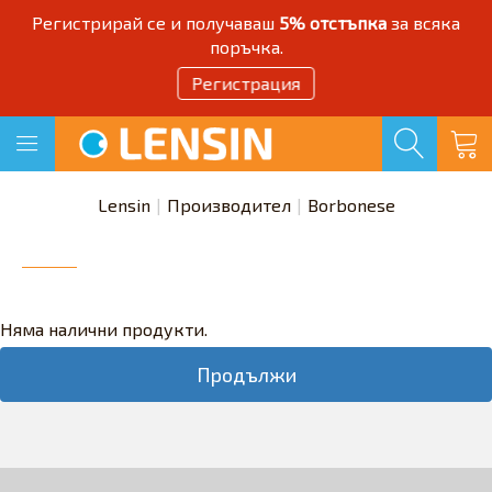
Регистрирай се и получаваш
5% отстъпка
за всяка
поръчка.
Регистрация
Lensin
Производител
Borbonese
Няма налични продукти.
Продължи