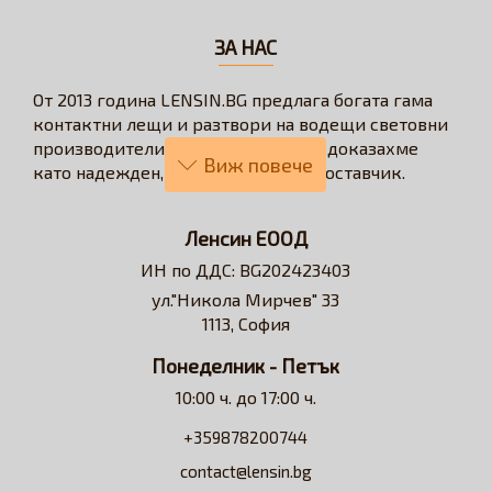
ЗА НАС
От 2013 година LENSIN.BG предлага богата гама
контактни лещи и разтвори на водещи световни
производители. През годините се доказахме
като надежден, бърз и коректен доставчик.
Нашата визия е да превърнем онлайн
пазаруването в бързо, лесно, удобно и изгодно
Ленсин ЕООД
решение за всеки потребител на контактни лещи.
ИН по ДДС: BG202423403
Достъпни сме за професионални съвети и
ул."Никола Мирчев" 33
съдействие относно избора на контактни лещи и
1113, София
разтвори.
Понеделник - Петък
10:00 ч. до 17:00 ч.
+359878200744
contact@lensin.bg