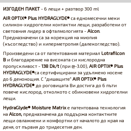
ИЗГОДЕН ПАКЕТ
- 6 лещи + разтвор 300 ml
AIR OPTIX
®
Plus HYDRAGLYDE
®
са едномесечни меки
силикон-хидрогелни контактни лещи, разработени от
световния лидер в офталмологията -
Alcon
.
Предназначени са за корекция на миопия
(късогледство) и хиперметропия (далекогледство).
Произведени са от патентования материал
Lotrafilcon
B
и благодарение на високата си кислородна
пропускливост -
138 Dk/t
(при @-3.00),
AIR OPTIX® Plus
HYDRAGLYDE®
са сертифицирани за удължено носене
до 6 денонощия. С "дишащите"
AIR OPTIX® Plus
HYDRAGLYDE®
до роговицата Ви достига до 6 пъти
повече кислород, отколкото с обикновени хидрогелни
лещи.
HydraGlyde® Moisture Matrix
е патентована технология
на
Alcon,
предназначена да поддържа контактните
лещи овлажнени и комфортни от началото до края на
деня, от първия до тридесетия ден.