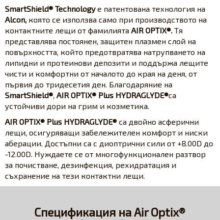
SmartShield® Technology
е патентована технология на
Alcon,
която се използва само при производството на
контактните лещи от фамилията
AIR OPTIX®.
Тя
представлява постоянен, защитен плазмен слой на
повърхността, който предотвратява натрупването на
липидни и протеинови депозити и поддържа лещите
чисти и комфортни от началото до края на деня, от
първия до тридесетия ден. Благодаряние на
SmartShield®
,
AIR OPTIX® Plus HYDRAGLYDE®
са
устойчиви дори на грим и козметика.
AIR OPTIX® Plus HYDRAGLYDE®
са двойно асферични
лещи, осигуряващи забележителен комфорт и ниски
аберации. Достъпни са с диоптрични сили от +8.00D до
-12.00D. Нуждаете се от многофункционален разтвор
за почистване, дезинфекция, рехидратация и
съхранение на тези контактни лещи.
Спецификация на Air Optix®