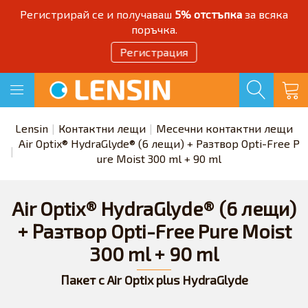
Регистрирай се и получаваш
5% отстъпка
за всяка
поръчка.
Регистрация
Lensin
Контактни лещи
Месечни контактни лещи
Air Optix® HydraGlyde® (6 лещи) + Разтвор Opti-Free P
ure Moist 300 ml + 90 ml
Air Optix® HydraGlyde® (6 лещи)
+ Разтвор Opti-Free Pure Moist
300 ml + 90 ml
Пакет с Air Optix plus HydraGlyde