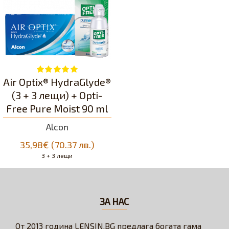
Air Optix® HydraGlyde®
(3 + 3 лещи) + Opti-
Free Pure Moist 90 ml
Alcon
35,98€ (70.37 лв.)
3 + 3 лещи
ЗА НАС
От 2013 година LENSIN.BG предлага богата гама