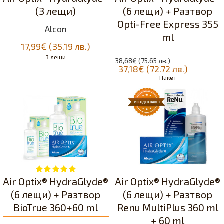
(3 лещи)
(6 лещи) + Разтвор
Opti-Free Express 355
Alcon
ml
17,99€ (35.19 лв.)
3 лещи
38,68€ (75.65 лв.)
37,18€ (72.72 лв.)
Пакет
Air Optix® HydraGlyde®
Air Optix® HydraGlyde®
(6 лещи) + Разтвор
(6 лещи) + Разтвор
BioTrue 360+60 ml
Renu MultiPlus 360 ml
+ 60 ml