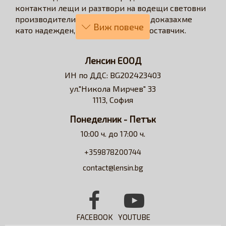
контактни лещи и разтвори на водещи световни
производители. През годините се доказахме
като надежден, бърз и коректен доставчик.
Нашата визия е да превърнем онлайн
пазаруването в бързо, лесно, удобно и изгодно
Ленсин ЕООД
решение за всеки потребител на контактни лещи.
ИН по ДДС: BG202423403
Достъпни сме за професионални съвети и
ул."Никола Мирчев" 33
съдействие относно избора на контактни лещи и
1113, София
разтвори.
Понеделник - Петък
10:00 ч. до 17:00 ч.
+359878200744
contact@lensin.bg
FACEBOOK
YOUTUBE