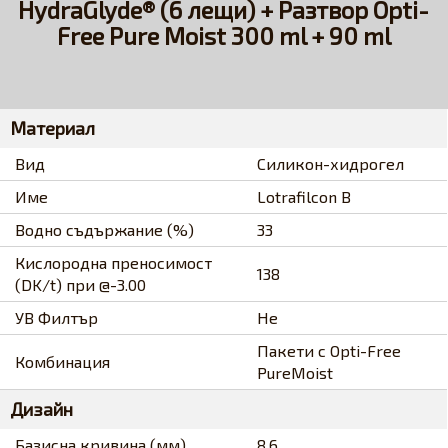
HydraGlyde® (6 лещи) + Разтвор Opti-
Free Pure Moist 300 ml + 90 ml
Материал
Вид
Силикон-хидрогел
Име
Lotrafilcon B
Водно съдържание (%)
33
Кислородна преносимост
138
(DK/t) при @-3.00
УВ Филтър
Не
Пакети с Opti-Free
Комбинация
PureMoist
Дизайн
Базисна кривина (мм)
8.6