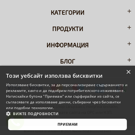
КАТЕГОРИИ
ПРОДУКТИ
ИНФОРМАЦИЯ
БЛОГ
×
Този уебсайт използва бисквитки
Използваме бисквитки, за да персонализираме съдържанието и
рекламите, както и да подобрим потребителското изживяване.
Натискайки бутона "Приемам" или сърфирайки из сайта, се
съгласявате да използваме данни, събирани чрез бисквитки
При възникване на спор свързан с покупка онлайн,
или подобни технологии.
можете да използвате сайта на
ОРС
или
КЗП
.
ВИЖТЕ ПОДРОБНОСТИ
ПРИЕМАМ
Всички права са запазени © 2021 Ленсин ООД BG202423403