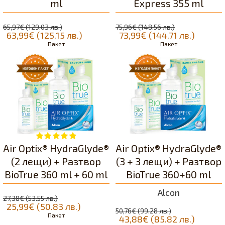
ml
Express 355 ml
65,97€ (129.03 лв.)
75,96€ (148.56 лв.)
63,99€ (125.15 лв.)
73,99€ (144.71 лв.)
Пакет
Пакет
Air Optix® HydraGlyde®
Air Optix® HydraGlyde®
(2 лещи) + Разтвор
(3 + 3 лещи) + Разтвор
BioTrue 360 ml + 60 ml
BioTrue 360+60 ml
Alcon
27,38€ (53.55 лв.)
25,99€ (50.83 лв.)
50,76€ (99.28 лв.)
Пакет
43,88€ (85.82 лв.)